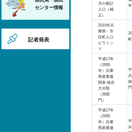
県民局・県民
月の推計
年
センター情報
人口（補
正）
2010年兵
庫県・市
2
区町人口
町
記者発表
ピラミッ
ド
平成17年
（2005
平
年）兵庫
兵
県産業連
統
関表 統合
門
大分類
（36部
門）
平成17年
（2005
平
年）兵庫
兵
県産業連