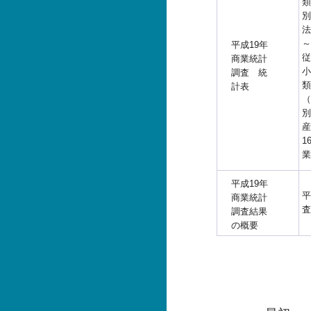
類
別
法
～
平成19年
従
商業統計
小
調査 統
類
計表
（
別
産
1
業
平成19年
平
商業統計
査
調査結果
の概要