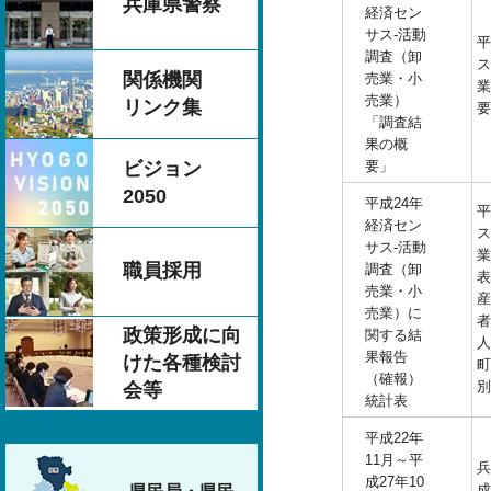
兵庫県警察
経済セン
サス-活動
平
調査（卸
ス
関係機関
売業・小
業
売業）
リンク集
要
「調査結
果の概
要」
ビジョン
2050
平成24年
平
経済セン
ス
サス-活動
業
職員採用
調査（卸
表
売業・小
産
売業）に
者
政策形成に向
関する結
人
果報告
けた各種検討
町
（確報）
別
会等
統計表
平成22年
11月～平
兵
成27年10
成