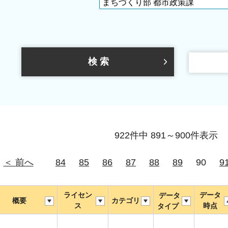
922件中 891～900件表示
＜ 前へ
84
85
86
87
88
89
90
9
ライセン
データ
データ
概要
カテゴリ
ス
時点
タイプ