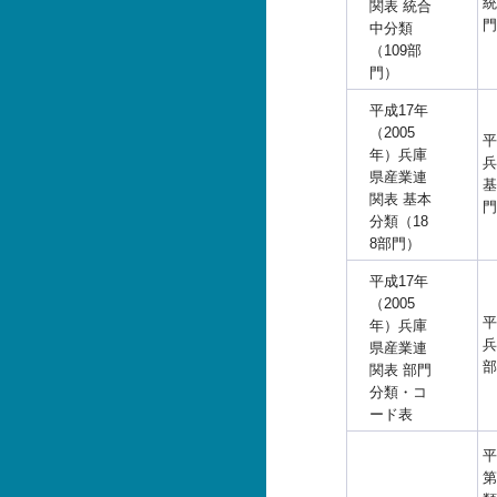
統
関表 統合
門
中分類
（109部
門）
平成17年
（2005
平
年）兵庫
兵
県産業連
基
関表 基本
門
分類（18
8部門）
平成17年
（2005
平
年）兵庫
兵
県産業連
部
関表 部門
分類・コ
ード表
平
第