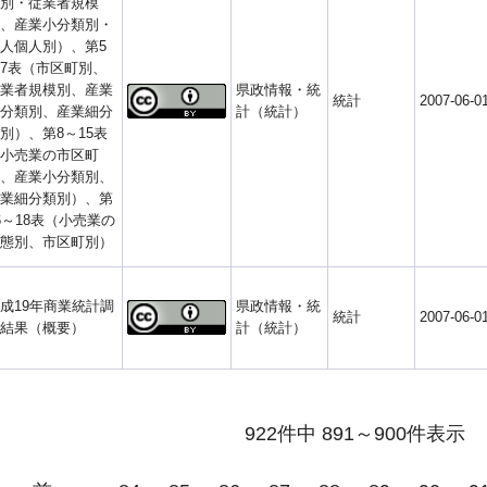
別・従業者規模
、産業小分類別・
人個人別）、第5
7表（市区町別、
業者規模別、産業
県政情報・統
統計
2007-06-0
分類別、産業細分
計（統計）
別）、第8～15表
小売業の市区町
、産業小分類別、
業細分類別）、第
6～18表（小売業の
態別、市区町別）
成19年商業統計調
県政情報・統
統計
2007-06-0
結果（概要）
計（統計）
922件中 891～900件表示