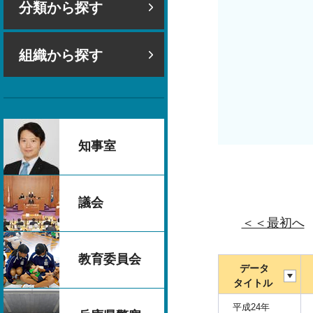
分類から探す
組織から探す
知事室
議会
＜＜最初へ
教育委員会
データ
タイトル
平成24年