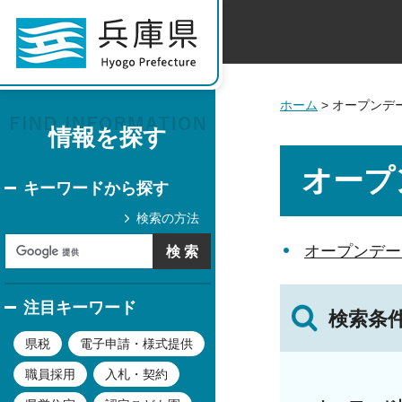
ホーム
> オープンデ
情報を探す
オープ
キーワードから探す
検索の方法
オープンデー
注目キーワード
検索条
県税
電子申請・様式提供
職員採用
入札・契約