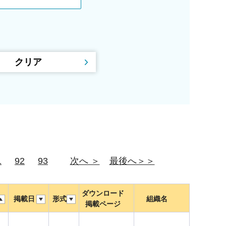
1
92
93
次へ ＞
最後へ＞＞
ダウンロード
掲載日
形式
組織名
掲載ページ