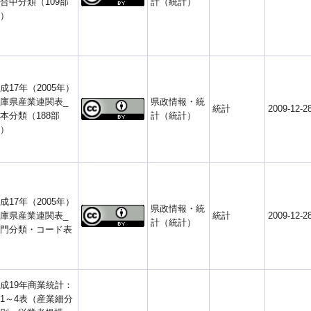
合中分類（109部
計（統計）
）
成17年（2005年）
庫県産業連関表_
県政情報・統
統計
2009-12-2
本分類（188部
計（統計）
）
成17年（2005年）
県政情報・統
庫県産業連関表_
統計
2009-12-2
計（統計）
門分類・コード表
成19年商業統計：
1～4表（産業細分