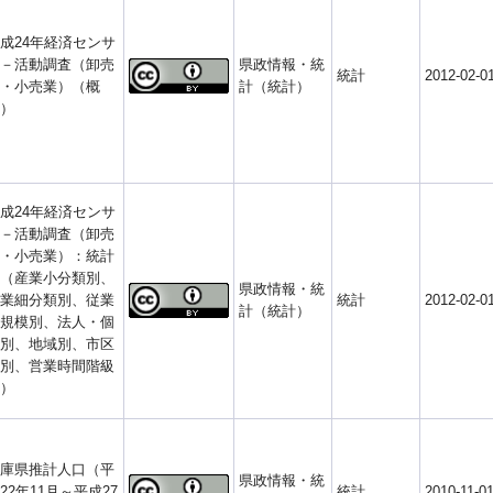
成24年経済センサ
－活動調査（卸売
県政情報・統
統計
2012-02-0
・小売業）（概
計（統計）
）
成24年経済センサ
－活動調査（卸売
・小売業）：統計
（産業小分類別、
県政情報・統
業細分類別、従業
統計
2012-02-0
計（統計）
規模別、法人・個
別、地域別、市区
別、営業時間階級
）
庫県推計人口（平
県政情報・統
22年11月～平成27
統計
2010-11-0