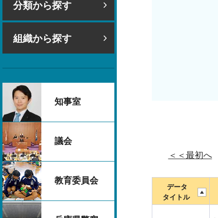
分類から探す
組織から探す
知事室
議会
＜＜最初へ
教育委員会
データ
タイトル