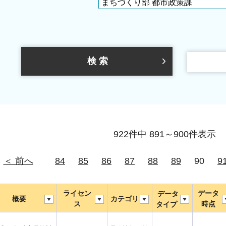
922件中 891～900件表示
＜ 前へ
84
85
86
87
88
89
90
9
ライセン
データ
データ
概要
カテゴリ
ス
時点
タイプ