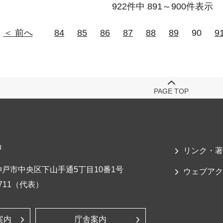
922件中 891～900件表示
＜ 前へ
84
85
86
87
88
89
90
9
PAGE TOP
3
リンク・著
戸市中央区下山手通5丁目10番1号
ウェブアク
-7711（代表）
案内
庁舎案内