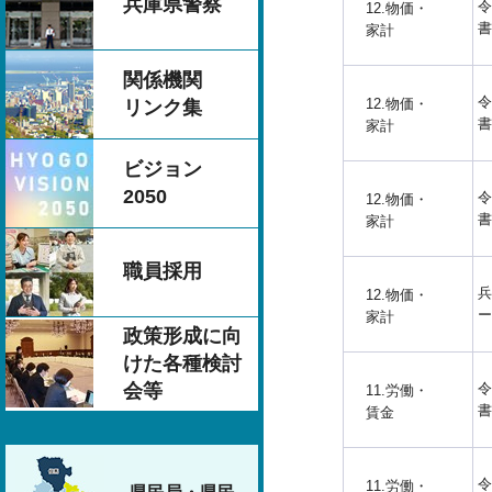
兵庫県警察
令
12.物価・
書
家計
関係機関
令
12.物価・
リンク集
書
家計
ビジョン
2050
令
12.物価・
書
家計
職員採用
兵
12.物価・
ー
家計
政策形成に向
けた各種検討
令
会等
11.労働・
書
賃金
令
11.労働・