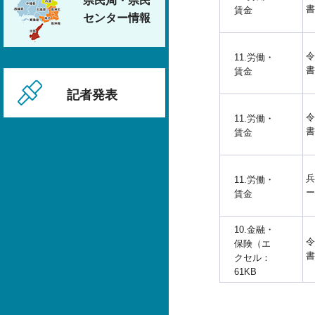
県民局・県民
書
賃金
センター情報
令
11.労働・
書
賃金
記者発表
令
11.労働・
書
賃金
兵
11.労働・
ー
賃金
10.金融・
令
保険（エ
書
クセル：
61KB