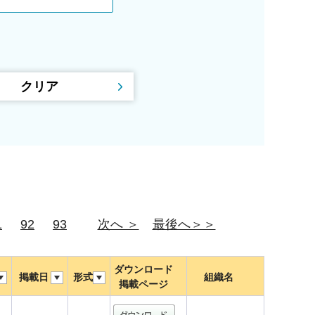
1
92
93
次へ ＞
最後へ＞＞
ダウンロード
掲載日
形式
組織名
掲載ページ