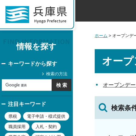
ホーム
> オープンデ
情報を探す
オープ
キーワードから探す
検索の方法
オープンデー
注目キーワード
検索条
県税
電子申請・様式提供
職員採用
入札・契約