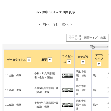
922件中 901～910件表示
＜ 前へ
次へ ＞
91
画面サイズで表示
データ
デ
ライセン
カテゴリ
タイプ
データタイトル
概要
ス
県政情報・
令和４年兵庫県統計
20
10.金融・保険
統計（統
統計
書（金融・保険）
-2
計）
県政情報・
令和5年兵庫県統計書
20
10.金融・保険
統計（統
統計
（金融・保険）
-2
計）
県政情報・
令和6年兵庫県統計書
20
10.金融・保険
統計（統
統計
（金融・保険）
-2
計）