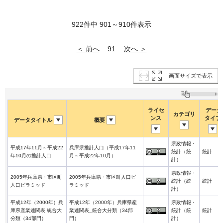
922件中 901～910件表示
＜ 前へ
次へ ＞
91
画面サイズで表示
ライセ
データ
カテゴリ
ンス
タイプ
データタイトル
概要
県政情報・
平成17年11月～平成22
兵庫県推計人口（平成17年11
統計（統
統計
年10月の推計人口
月～平成22年10月）
計）
県政情報・
2005年兵庫県・市区町
2005年兵庫県・市区町人口ピ
統計（統
統計
人口ピラミッド
ラミッド
計）
平成12年（2000年）兵
平成12年（2000年）兵庫県産
県政情報・
庫県産業連関表 統合大
業連関表_統合大分類（34部
統計（統
統計
分類（34部門）
門）
計）