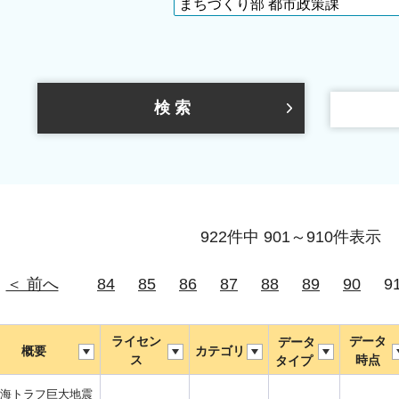
922件中 901～910件表示
＜ 前へ
84
85
86
87
88
89
90
9
ライセン
データ
データ
概要
カテゴリ
ス
時点
タイプ
海トラフ巨大地震