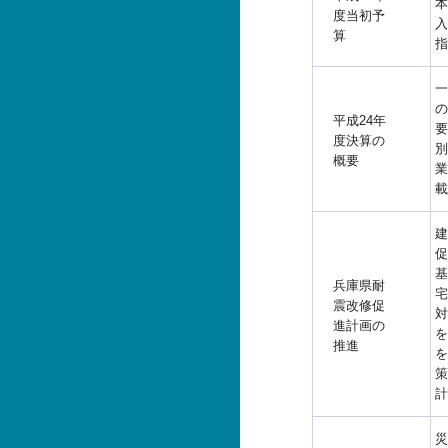
本
度当初予
入
算
指
一
の
平成24年
要
度決算の
別
概要
業
載
建
促
基
兵庫県耐
宅
震改修促
対
進計画の
を
推進
を
策
計
災