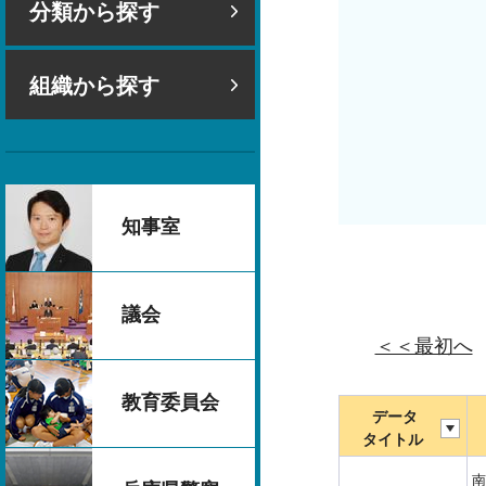
分類から探す
組織から探す
知事室
議会
＜＜最初へ
教育委員会
データ
タイトル
南