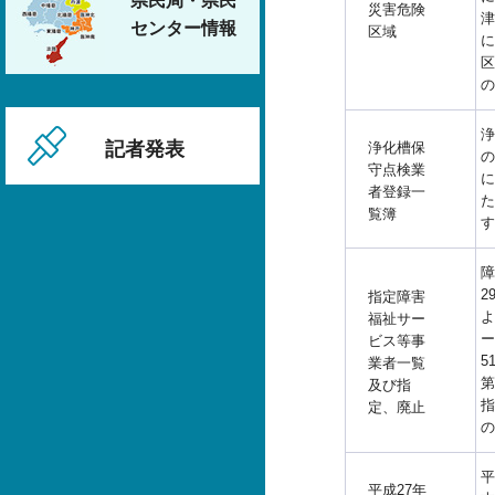
県民局・県民
災害危険
津
センター情報
区域
に
区
の
浄
記者発表
浄化槽保
の
守点検業
に
者登録一
た
覧簿
す
障
2
指定障害
よ
福祉サー
ー
ビス等事
5
業者一覧
第
及び指
指
定、廃止
の
平
平成27年