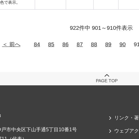
色で表示。
922件中 901～910件表示
＜ 前へ
84
85
86
87
88
89
90
9
PAGE TOP
3
リンク・著
戸市中央区下山手通5丁目10番1号
ウェブアク
-7711（代表）