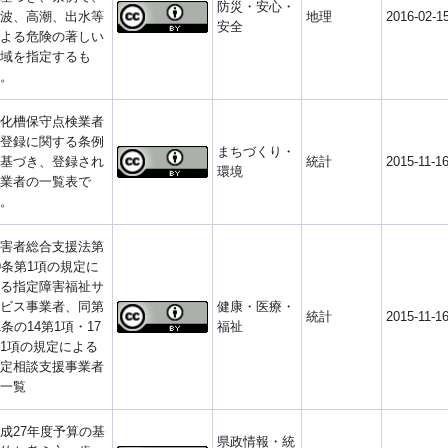
防災・安心・
波、高潮、出水等
地理
2016-02-1
安全
よる危険の著しい
域を指定するも
。
化槽保守点検業者
登録に関する条例
まちづくり・
基づき、登録され
統計
2015-11-1
環境
業者の一覧表で
。
害者総合支援法第
9条第1項の規定に
る指定障害福祉サ
ビス事業者、同第
健康・医療・
統計
2015-11-1
1条の14第1項・17
福祉
1項の規定による
定相談支援事業者
一覧
成27年度予算の基
県政情報・統