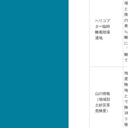
場
と
推
の
ヘリコプ
果
ター臨時
ら
離着陸場
離
適地
に
「
離
て
地
度
険
地
山の情報
と
（地域別
で
土砂災害
険
危険度）
1
リ
後