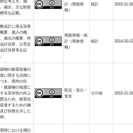
的な考え方、歳
計（県政情
統計
2015-11-1
、歳出、主な財政
報）
標等を記載。
般会計に係る決算
概要、歳入の概
県政情報・統
、歳出の概要、特
計（県政情
統計
2014-10-2
会計決算、公営企
報）
会計決算等を記
。
築物の耐震改修の
進に関する法律に
づき、県内の住
・建築物の地震に
防災・安心・
する安全性の向上
その他
2015-11-1
安全
図るため、耐震化
促進するための施
及び目標を示した
画。
害時における飛行