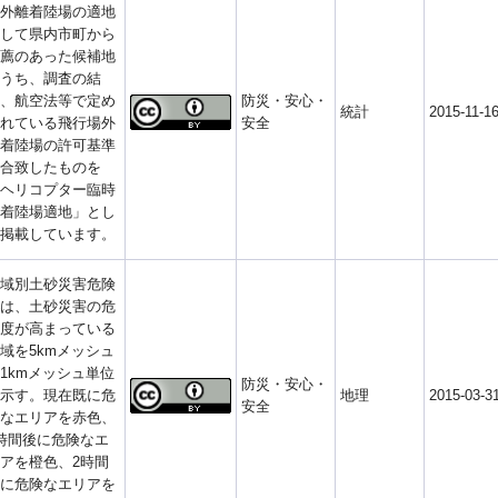
外離着陸場の適地
して県内市町から
薦のあった候補地
うち、調査の結
、航空法等で定め
防災・安心・
統計
2015-11-1
れている飛行場外
安全
着陸場の許可基準
合致したものを
ヘリコプター臨時
着陸場適地」とし
掲載しています。
域別土砂災害危険
は、土砂災害の危
度が高まっている
域を5kmメッシュ
1kmメッシュ単位
防災・安心・
示す。現在既に危
地理
2015-03-3
安全
なエリアを赤色、
時間後に危険なエ
アを橙色、2時間
に危険なエリアを