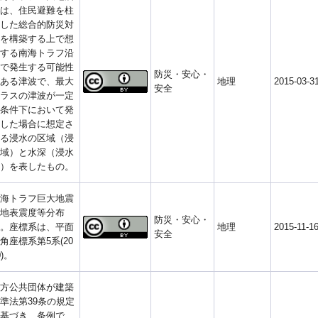
は、住民避難を柱
した総合的防災対
を構築する上で想
する南海トラフ沿
で発生する可能性
防災・安心・
ある津波で、最大
地理
2015-03-3
安全
ラスの津波が一定
条件下において発
した場合に想定さ
る浸水の区域（浸
域）と水深（浸水
）を表したもの。
海トラフ巨大地震
地表震度等分布
防災・安心・
。座標系は、平面
地理
2015-11-1
安全
角座標系第5系(20
0)。
方公共団体が建築
準法第39条の規定
基づき、条例で、