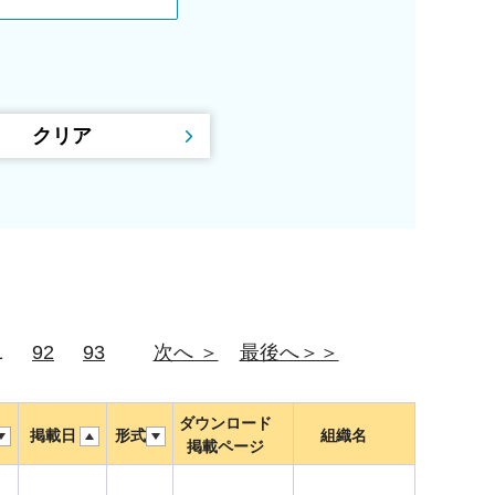
1
92
93
次へ ＞
最後へ＞＞
ダウンロード
掲載日
形式
組織名
掲載ページ