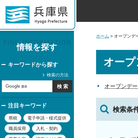
ホーム
> オープンデ
情報を探す
オープ
キーワードから探す
検索の方法
オープンデー
注目キーワード
検索条
県税
電子申請・様式提供
職員採用
入札・契約