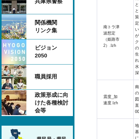
兵庫県警察
と
と
策
関係機関
定
南トラ津
い
リンク集
波想定
が
（姫路市
ク
2）.lzh
ビジョン
の
生
2050
れ
水
深
職員採用
南
の
政策形成に向
震度_加
図
けた各種検討
速度.lzh
直
会等
0
地
基
に