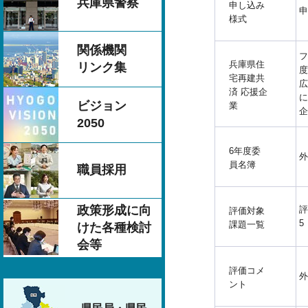
兵庫県警察
申し込み
申
様式
関係機関
フ
兵庫県住
リンク集
度
宅再建共
広
済 応援企
に
ビジョン
業
企
2050
6年度委
外
員名簿
職員採用
政策形成に向
評
評価対象
5
課題一覧
けた各種検討
会等
評価コメ
外
ント