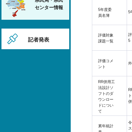
県民局・県民
センター情報
5年度委
5
員名簿
評
評価対象
記者発表
5
課題一覧
評価コメ
外
ント
RR併用工
法設計ソ
R
フトのダ
ト
ウンロー
併
ドについ
て
令
累年統計
ス
表