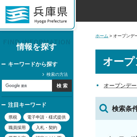
ホーム
> オープンデ
情報を探す
オープ
キーワードから探す
検索の方法
オープンデー
注目キーワード
検索条
県税
電子申請・様式提供
職員採用
入札・契約