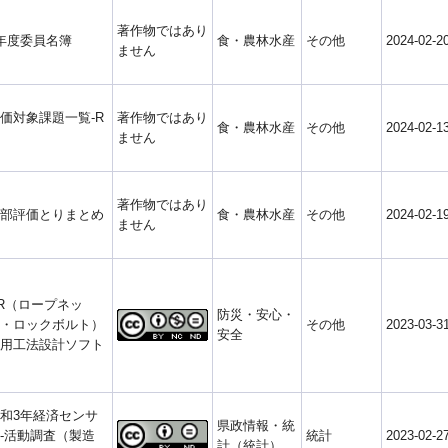
著作物ではあり
年度委員名簿
食・農林水産
その他
2024-02-2
ません
価対象課題一覧-R
著作物ではあり
食・農林水産
その他
2024-02-1
ません
著作物ではあり
部評価とりまとめ
食・農林水産
その他
2024-02-1
ません
R（ロープネッ
防災・安心・
・ロックボルト）
その他
2023-03-3
安全
用工法設計ソフト
和3年経済センサ
県政情報・統
-活動調査（製造
統計
2023-02-2
計（統計）