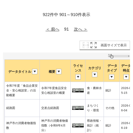
922件中 901～910件表示
＜ 前へ
次へ ＞
91
画面サイズで表示
ライセ
データ
データ
カテゴリ
ンス
タイプ
時点
データタイトル
概要
令和7年度「食品企業安
令和7年度食品安全
食・農林水
2026-0
全・安心相談室」の活
統計
安心相談室の概要
産
5-15
動概要
まちづく
2026-0
経路図
交差点経路図
その他
り・環境
6-04
神戸市の消費者物価
県政情報・
神戸市の消費者物価指
2026-0
指数（令和8年4月
統計（統
統計
数
6-19
分）
計）