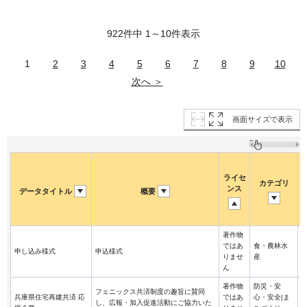
922件中 1～10件表示
1
2
3
4
5
6
7
8
9
10
次へ ＞
画面サイズで表示
ライセ
カテゴリ
ンス
データタイトル
概要
著作物
ではあ
食・農林水
申し込み様式
申込様式
りませ
産
ん
著作物
防災・安
フェニックス共済制度の趣旨に賛同
兵庫県住宅再建共済 応
ではあ
心・安全|ま
し、広報・加入促進活動にご協力いた