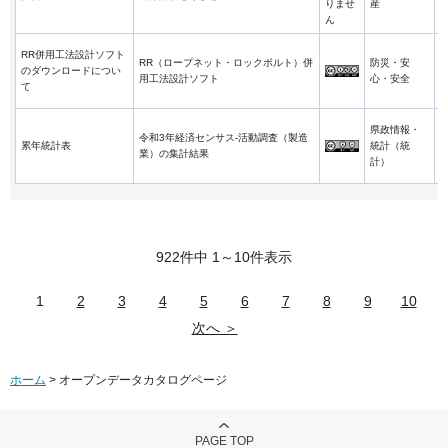
りませ
産
ん
RR併用工法設計ソフト
RR（ロープネット・ロックボルト）併
防災・安
のダウンロードについ
用工法設計ソフト
心・安全
て
県政情報・
令和3年経済センサス-活動調査（製造
累年統計表
統計（統
業）の集計結果
計）
922件中 1～10件表示
1
2
3
4
5
6
7
8
9
10
次へ ＞
ホーム
> オープンデータカタログページ
PAGE TOP