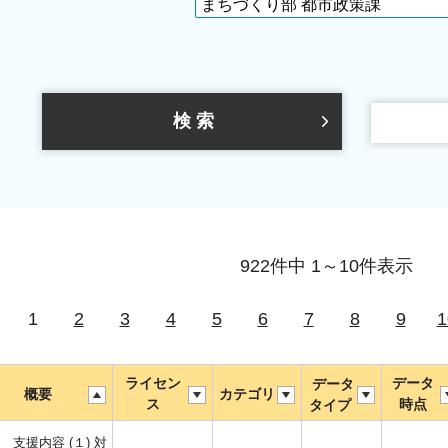
922件中 1～10件表示
1
2
3
4
5
6
7
8
9
1
ライセン
データ
データ
概要
カテゴリ
ス
時点
タイプ
 支援内容 (１) 対