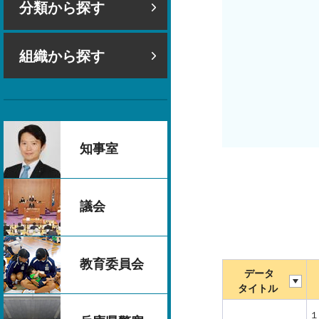
分類から探す
組織から探す
知事室
議会
教育委員会
データ
タイトル
１