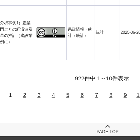
分析事例1）産業
門ごとの経済波及
県政情報・統
統計
2025-06-2
果の推計（建設業
計（統計）
例に）
922件中 1～10件表示
1
2
3
4
5
6
7
8
9
1
PAGE TOP