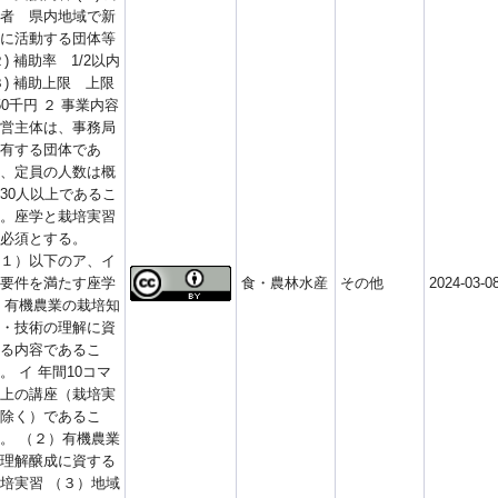
者 県内地域で新
に活動する団体等
２) 補助率 1/2以内
３) 補助上限 上限
50千円 ２ 事業内容
営主体は、事務局
有する団体であ
、定員の人数は概
30人以上であるこ
。座学と栽培実習
必須とする。
１）以下のア、イ
要件を満たす座学
食・農林水産
その他
2024-03-0
 有機農業の栽培知
・技術の理解に資
る内容であるこ
。 イ 年間10コマ
上の講座（栽培実
除く）であるこ
。 （２）有機農業
理解醸成に資する
培実習 （３）地域