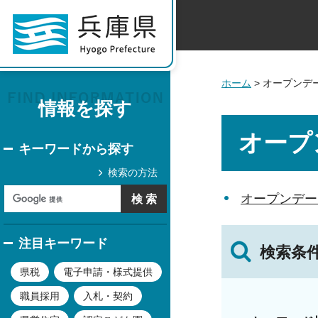
ホーム
> オープンデ
情報を探す
オープ
キーワードから探す
検索の方法
オープンデー
注目キーワード
検索条
県税
電子申請・様式提供
職員採用
入札・契約