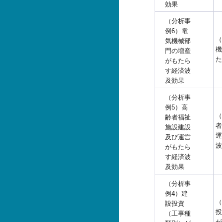
効果
（分析事
例6）電
（
気機械部
機
門の増産
た
がもたら
す経済波
及効果
（分析事
例5）高
（
齢者福祉
者
施設建設
運
及び運営
波
がもたら
す経済波
及効果
（分析事
例4）建
（
設投資
投
（工事種
が