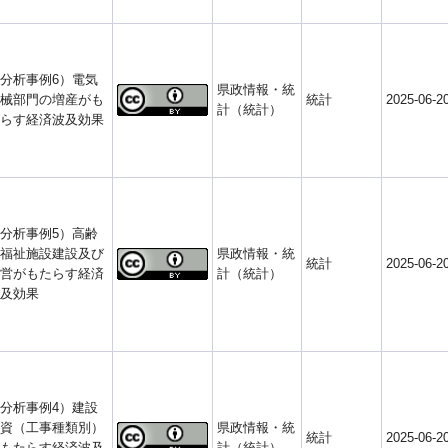
分析事例6）電気
県政情報・統
械部門の増産がも
統計
2025-06-2
計（統計）
らす経済波及効果
分析事例5）高齢
福祉施設建設及び
県政情報・統
統計
2025-06-2
営がもたらす経済
計（統計）
及効果
分析事例4）建設
資（工事種類別）
県政情報・統
統計
2025-06-2
もたらす経済波及
計（統計）