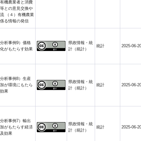
有機農業者と消費
等との意見交換や
流 （４）有機農業
係る情報の発信
分析事例9）価格
県政情報・統
統計
2025-06-2
化がもたらす効果
計（統計）
分析事例8）生産
県政情報・統
加が環境にもたら
統計
2025-06-2
計（統計）
効果
分析事例7）輸出
県政情報・統
加がもたらす経済
統計
2025-06-2
計（統計）
及効果