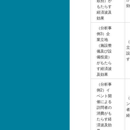
類別）が
効
もたらす
経済波及
効果
（分析事
例3）企
業立地
（
（施設整
立
備及び設
設
備投資）
す
がもたら
す経済波
及効果
（分析事
例2）イ
ベント開
（
催による
ン
訪問者の
者
消費がも
経
たらす経
済波及効