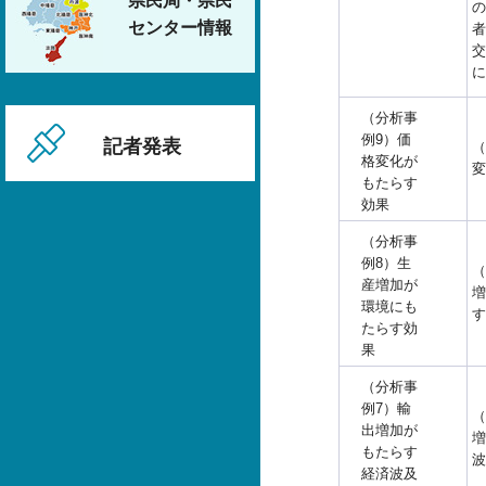
県民局・県民
の
センター情報
者
交
に
（分析事
例9）価
記者発表
（
格変化が
変
もたらす
効果
（分析事
例8）生
（
産増加が
増
環境にも
す
たらす効
果
（分析事
例7）輸
（
出増加が
増
もたらす
波
経済波及