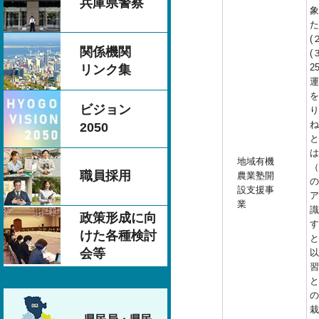
兵庫県警察
象
た
(
関係機関
(
2
リンク集
運
を
ビジョン
り
ね
2050
と
は
地域有機
（
職員採用
農業塾開
の
設支援事
ア
業
識
政策形成に向
す
けた各種検討
と
会等
以
習
と
の
栽