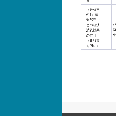
果
（分析事
例1）産
（
業部門ご
部
との経済
効
波及効果
を
の推計
（建設業
を例に）