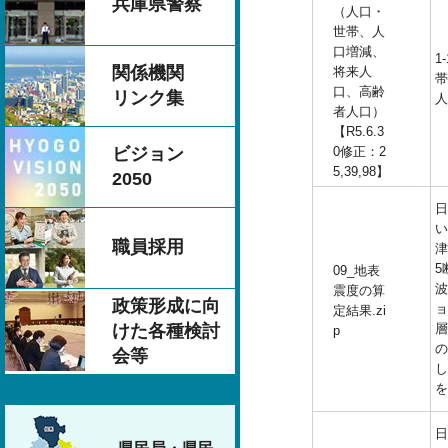
兵庫県警察
（人口・
世帯、人
口増減、
1
関係機関
将来人
帯
口、高齢
リンク集
人
者人口）
【R5.6.3
0修正：2
ビジョン
5,39,98】
2050
日
い
職員採用
津
5
09_地表
波
震度の算
政策形成に向
ョ
定結果.zi
層
けた各種検討
p
の
会等
し
を
日