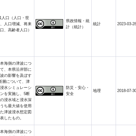
-1人口（人口・世
県政情報・統
、人口増減、将来
統計
2023-03-2
計（統計）
口、高齢者人口）
本海側の津波につ
て、本県沿岸部に
波の影響を及ぼす
断層について、津
浸水シミュレーシ
防災・安心・
地理
2018-07-3
ンを実施し、5断
安全
の浸水域と浸水深
うち最大値を使用
た津波浸水想定図
表したもの。
本海側の津波につ