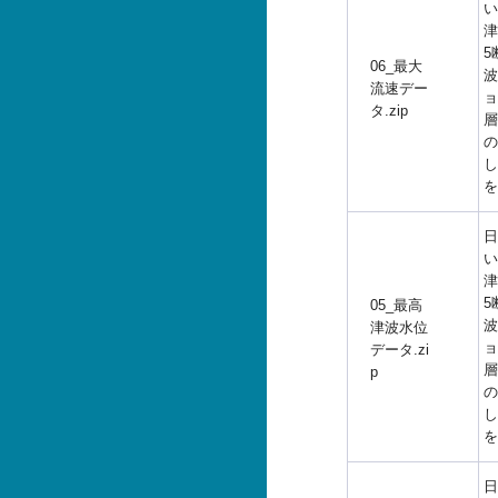
い
津
5
06_最大
波
流速デー
ョ
タ.zip
層
の
し
を
日
い
津
5
05_最高
波
津波水位
ョ
データ.zi
層
p
の
し
を
日