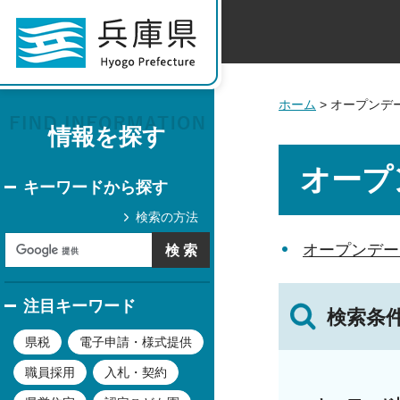
ホーム
> オープンデ
情報を探す
オープ
キーワードから探す
検索の方法
オープンデー
注目キーワード
検索条
県税
電子申請・様式提供
職員採用
入札・契約