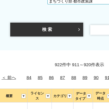
922件中 911～920件表示
＜ 前へ
84
85
86
87
88
89
90
9
ライセン
データ
データ
概要
カテゴリ
ス
時点
タイプ