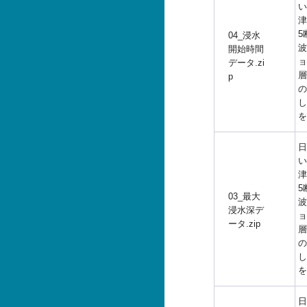
い
津
5
04_浸水
波
開始時間
ョ
データ.zi
層
p
の
し
を
日
い
津
5
03_最大
波
浸水深デ
ョ
ータ.zip
層
の
し
を
日