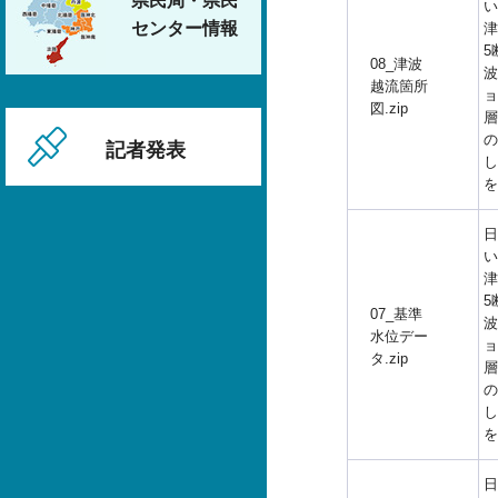
県民局・県民
い
センター情報
津
5
08_津波
波
越流箇所
ョ
図.zip
層
の
記者発表
し
を
日
い
津
5
07_基準
波
水位デー
ョ
タ.zip
層
の
し
を
日