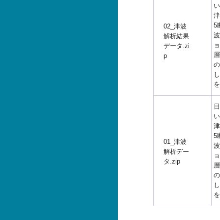
い
津
5
02_津波
波
解析結果
ョ
データ.zi
層
p
の
し
を
日
い
津
5
01_津波
波
解析デー
ョ
タ.zip
層
の
し
を