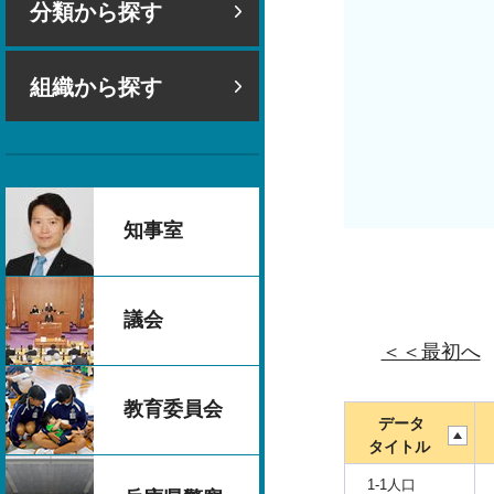
分類から探す
組織から探す
知事室
議会
＜＜最初へ
教育委員会
データ
タイトル
1-1人口