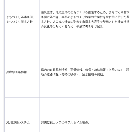
住民主体、地域主体のまちづくりを推進するため、まちづくり基本
まちづくり基本条例、
条例に基づき、本県のまちづくり施策の方向性を総合的に示した基
まちづくり基本方針
本方針。人口減少社会の到来や東日本大震災を契機とした社会状況
の変化等に対応するため、平成25年3月に改訂。
県内の道路規制情報、雨量情報、積雪・凍結情報（冬季のみ）、現
兵庫県道路情報
地の道路情報（毎時の映像）、冠水情報を掲載。
河川監視システム
河川監視カメラのリアルタイム映像。