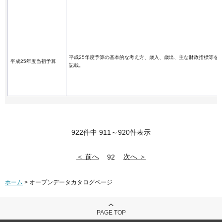
平成25年度予算の基本的な考え方、歳入、歳出、主な財政指標等を
平成25年度当初予算
記載。
922件中 911～920件表示
＜ 前へ
次へ ＞
92
ホーム
> オープンデータカタログページ
PAGE TOP