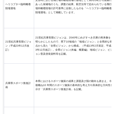
災害時における飛行場外離着陸場の適地として県内市町から推薦の
ヘリコプター臨時離着
あった候補地のうち、調査の結果、航空法等で定められている飛行
陸場適地
場外離着陸場の許可基準に合致したものを「ヘリコプター臨時離着
陸場適地」として掲載しています。
21世紀兵庫長期ビジョンは、2040年にめざすべき兵庫の将来像を
21世紀兵庫長期ビジョ
明らかにしたもので、県下10地域の「地域ビジョン」と全県的な視
ン（平成23年12月改
点から見た「全県ビジョン」から構成。（平成13年2月策定、平成2
訂）
3年12月改訂）。全県ビジョン(本編、概要編)、地域ビジョン、ビジ
ョン普及啓発資料等を記載。
本県におけるスポーツ施策の成果と課題及び国の動向も踏まえ、今
兵庫県スポーツ推進計
後概ね10 年間のスポーツ施策の基本的な考え方や具体的な方向性を
画
示す「兵庫県スポーツ推進計画」を記載。