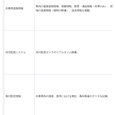
県内の道路規制情報、雨量情報、積雪・凍結情報（冬季のみ）、現
兵庫県道路情報
地の道路情報（毎時の映像）、冠水情報を掲載。
河川監視システム
河川監視カメラのリアルタイム映像。
海の防災情報
兵庫県内の漁港、港湾における潮位、風向風速のデータを記載。