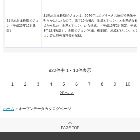
21世紀兵庫長期ビジョンは、2040年にめざすべき兵庫の将来像を
21世紀兵庫長期ビジョ
明らかにしたもので、県下10地域の「地域ビジョン」と全県的な視
ン（平成23年12月改
点から見た「全県ビジョン」から構成。（平成13年2月策定、平成2
訂）
3年12月改訂）。全県ビジョン(本編、概要編)、地域ビジョン、ビジ
ョン普及啓発資料等を記載。
922件中 1～10件表示
1
2
3
4
5
6
7
8
9
10
次へ ＞
ホーム
> オープンデータカタログページ
PAGE TOP