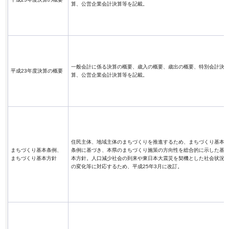
算、公営企業会計決算等を記載。
一般会計に係る決算の概要、歳入の概要、歳出の概要、特別会計決
平成23年度決算の概要
算、公営企業会計決算等を記載。
住民主体、地域主体のまちづくりを推進するため、まちづくり基本
まちづくり基本条例、
条例に基づき、本県のまちづくり施策の方向性を総合的に示した基
まちづくり基本方針
本方針。人口減少社会の到来や東日本大震災を契機とした社会状況
の変化等に対応するため、平成25年3月に改訂。