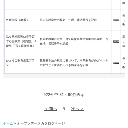
教育
暮ら
各種学校（35校）
県内各種学校の校名、住所、電話番号を記載
し・
教育
私立幼稚園乳幼児子育
暮ら
私立幼稚園在宅児子育て応援事業実施園の各園名、所
て応援事業（在宅児・1
し・
在地、電話番号を記載
歳児 子育て応援事業）
教育
暮ら
ひょうご教育創造プラ
教育基本法の規定に基づいて、本県教育がめざすべき
し・
ン
方向性と今後講じるべき施策等を記載。
教育
922件中 81～90件表示
＜ 前へ
次へ ＞
9
ホーム
> オープンデータカタログページ