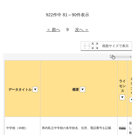
922件中 81～90件表示
＜ 前へ
次へ ＞
9
画面サイズで表示
カ
ライ
テ
セン
ゴ
データタイトル
概要
ス
リ
暮ら
中学校（38校）
県内私立中学校の各学校名、住所、電話番号を記載
し・
教育