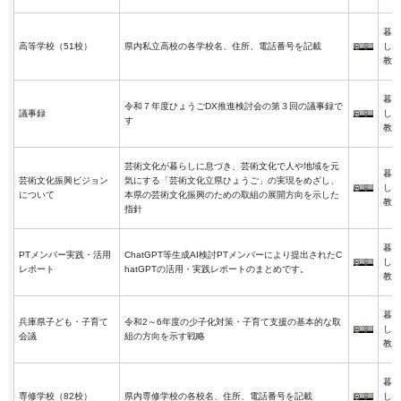
暮ら
高等学校（51校）
県内私立高校の各学校名、住所、電話番号を記載
し・
教育
暮ら
令和７年度ひょうごDX推進検討会の第３回の議事録で
議事録
し・
す
教育
芸術文化が暮らしに息づき、芸術文化で人や地域を元
暮ら
芸術文化振興ビジョン
気にする「芸術文化立県ひょうご」の実現をめざし、
し・
について
本県の芸術文化振興のための取組の展開方向を示した
教育
指針
暮ら
PTメンバー実践・活用
ChatGPT等生成AI検討PTメンバーにより提出されたC
し・
レポート
hatGPTの活用・実践レポートのまとめです。
教育
暮ら
兵庫県子ども・子育て
令和2～6年度の少子化対策・子育て支援の基本的な取
し・
会議
組の方向を示す戦略
教育
暮ら
専修学校（82校）
県内専修学校の各校名、住所、電話番号を記載
し・