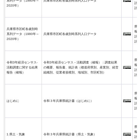
系列データ（1980年～
兵庫県市区町各歳別時系列人口データ
計
2020年）
計
県
兵庫県市区町各歳別時
報
系列データ（1980年～
兵庫県市区町各歳別時系列人口データ
計
2020年）
計
県
令和3年経済センサス-
令和3年経済センサス－活動調査（確報）：調査結果
報
活動調査に関する結果
の概要、報告書、統計表（都道府県別、産業別、経営
計
報告（確報）
組織別、従業者規模別、地域別、市区町別）
計
県
報
はじめに
令和３年兵庫県統計書（はじめに）
計
計
県
報
1.県土・気象
令和３年兵庫県統計書（県土・気象）
計