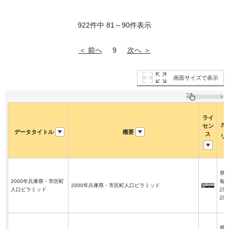
922件中 81～90件表示
＜ 前へ
次へ ＞
9
画面サイズで表示
ライ
カ
セン
データタイトル
概要
ス
リ
県
2000年兵庫県・市区町
報
2000年兵庫県・市区町人口ピラミッド
人口ピラミッド
計
計
県