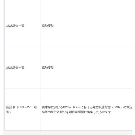
統計調査一覧
県勢要覧
統計調査一覧
県勢要覧
統計表（H23～27：縦
兵庫県におけるH23～H27年における死亡統計指標（SMR）の算定
型）
結果の統計表部分を項目毎縦型に編集したものです