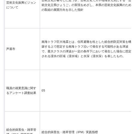
芸術文化が暮らしに息づき、芸術文化で人や地域を元気にする「芸
芸術文化振興ビジョン
術文化立県ひょうご」の実現をめざし、本県の芸術文化振興のため
について
の取組の展開方向を示した指針
南海トラフ巨大地震とは、住民避難を柱とした総合的防災対策を構
築する上で想定する南海トラフ沿いで発生する可能性がある津波
芦屋市
で、最大クラスの津波が一定の条件下において発生した場合に想定
される浸水の区域（浸水域）と水深（浸水深）を表したもの。
職員の就業意識に関す
05
るアンケート調査結果
総合的病害虫・雑草管
総合的病害虫・雑草管理（IPM）実践指標