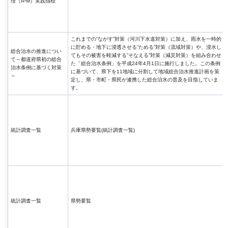
理（IPM）実践指標
これまでの”ながす”対策（河川下水道対策）に加え、雨水を一時的
に貯める・地下に浸透させる”ためる”対策（流域対策）や、浸水し
総合治水の推進につい
てもその被害を軽減する”そなえる”対策（減災対策）を組み合わせ
て～都道府県初の総合
た「総合治水条例」を平成24年4月1日に施行しました。この条例
治水条例に基づく対策
に基づいて、県下を11地域に分割して地域総合治水推進計画を策
～
定し、県・市町・県民が連携した総合治水の普及を目指していま
す。
統計調査一覧
兵庫県勢要覧(統計調査一覧)
統計調査一覧
県勢要覧