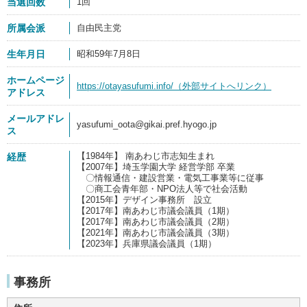
当選回数
1回
所属会派
自由民主党
生年月日
昭和59年7月8日
ホームページ
https://otayasufumi.info/（外部サイトへリンク）
アドレス
メールアドレ
yasufumi_oota@gikai.pref.hyogo.jp
ス
【1984年】 南あわじ市志知生まれ
経歴
【2007年】埼玉学園大学 経営学部 卒業
〇情報通信・建設営業・電気工事業等に従事
〇商工会青年部・NPO法人等で社会活動
【2015年】デザイン事務所 設立
【2017年】南あわじ市議会議員（1期）
【2017年】南あわじ市議会議員（2期）
【2021年】南あわじ市議会議員（3期）
【2023年】兵庫県議会議員（1期）
事務所