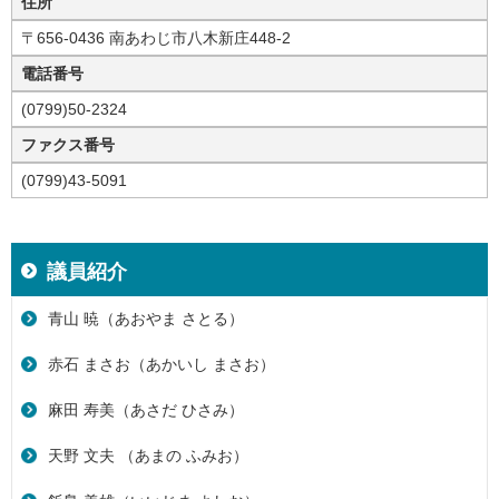
住所
〒656-0436 南あわじ市八木新庄448-2
電話番号
(0799)50-2324
ファクス番号
(0799)43-5091
議員紹介
青山 暁（あおやま さとる）
赤石 まさお（あかいし まさお）
麻田 寿美（あさだ ひさみ）
天野 文夫 （あまの ふみお）