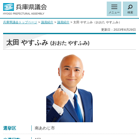
メニュー
検索
兵庫県議会トップページ
>
議員紹介
>
議員紹介
> 太田 やすふみ（おおた やすふみ）
更新日：2023年6月29日
太田 やすふみ
(おおた やすふみ)
選挙区
南あわじ市