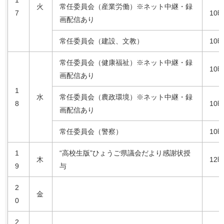
1
火
常任委員会（産業労働）※ネット中継・録
7
10
画配信あり
常任委員会（建設、文教）
10
常任委員会（健康福祉）※ネット中継・録
10
画配信あり
1
水
常任委員会（農政環境）※ネット中継・録
8
10
画配信あり
常任委員会（警察）
10
1
“高校生版”ひょうご県議会だより感謝状授
木
12
9
与
2
金
0
2