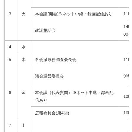
3
火
本会議(開会)※ネット中継・録画配信あり
11
14
政調懇話会
00
4
水
5
木
各会派政務調査会長会
11
議会運営委員会
9時
6
金
本会議（代表質問）※ネット中継・録画配
10
信あり
広報委員会(第4回)
16
7
土