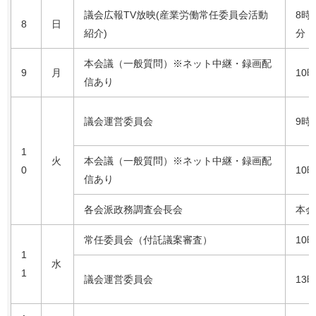
議会広報TV放映(産業労働常任委員会活動
8時
8
日
紹介)
分
本会議（一般質問）※ネット中継・録画配
9
月
10
信あり
議会運営委員会
9時
1
火
本会議（一般質問）※ネット中継・録画配
0
10
信あり
各会派政務調査会長会
本会
常任委員会（付託議案審査）
10
1
水
1
議会運営委員会
13