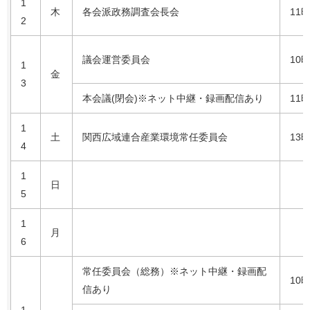
1
木
各会派政務調査会長会
11
2
議会運営委員会
10
1
金
3
本会議(閉会)※ネット中継・録画配信あり
11
1
土
関西広域連合産業環境常任委員会
13
4
1
日
5
1
月
6
常任委員会（総務）※ネット中継・録画配
10
信あり