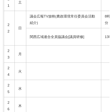
土
1
議会広報TV放映(農政環境常任委員会活動
8時
紹介)
分
2
日
2
関西広域連合全員協議会[議員研修]
13
2
月
3
2
火
4
2
水
5
2
木
6