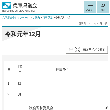
メニュー
検索
兵庫県議会トップページ
>
ご案内
>
行事予定
> 令和元年12月
更新日：2019年11月26日
令和元年12月
画面サイズで表示
曜
日
行事予定
日
1
日
2
月
議会運営委員会
10