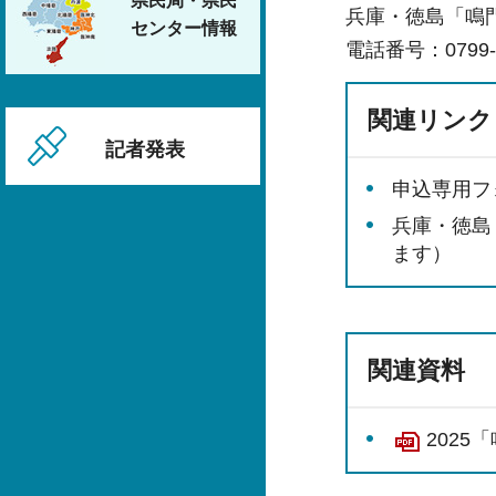
県民局・県民
兵庫・徳島「鳴
センター情報
電話番号：0799-2
関連リンク
記者発表
申込専用フ
兵庫・徳島
ます）
関連資料
2025