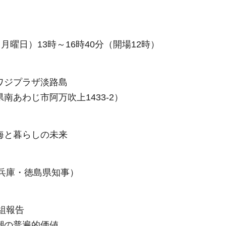
月曜日）13時～16時40分（開場12時）
ワジプラザ淡路島
南あわじ市阿万吹上1433-2）
海と暮らしの未来
（兵庫・徳島県知事）
取組報告
潮の普遍的価値