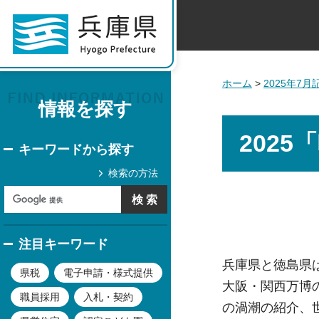
ホーム
>
2025年7
情報を探す
202
キーワードから探す
検索の方法
注目キーワード
兵庫県と徳島県
県税
電子申請・様式提供
大阪・関西万博
職員採用
入札・契約
の渦潮の紹介、