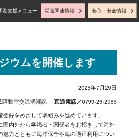
閲覧支援メニュー
災害関連情報
安心・安全情報
ポジウムを開催します
2025年7月29日
民躍動室交流渦潮課
直通電話／
0799-26-2085
産登録をめざして取組みを進めています。
に国内外から学識者・関係者をお招きして海外
の魅力とともに海洋保全や海の適正利用につい