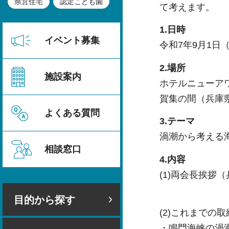
県営住宅
認定こども園
て考えます。
1.日時
イベント募集
令和7年9月1日（
2.場所
施設案内
ホテルニューア
賀集の間（兵庫県
よくある質問
3.テーマ
渦潮から考える
相談窓口
4.内容
(1)両会長挨拶
目的から探す
(2)これまでの
・鳴門海峡の渦