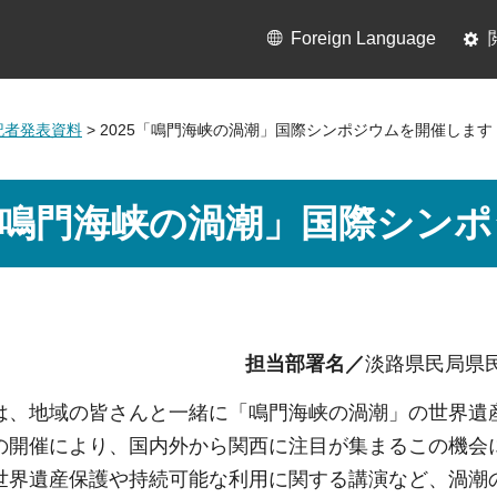
Foreign Language
月記者発表資料
> 2025「鳴門海峡の渦潮」国際シンポジウムを開催します
5「鳴門海峡の渦潮」国際シン
担当部署名／
淡路県民局県
は、地域の皆さんと一緒に「鳴門海峡の渦潮」の世界遺
の開催により、国内外から関西に注目が集まるこの機会
世界遺産保護や持続可能な利用に関する講演など、渦潮