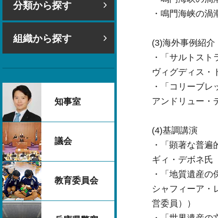
分類から探す
・鳴門海峡の渦
組織から探す
(3)海外事例紹介
・「サルトスト
ヴィグディス・
・「コリーブレ
アンドリュー・
知事室
(4)基調講演
議会
・「顕著な普遍
ギィ・デボネ氏
・「地質遺産の
教育委員会
シャフィーア・
営委員））
・「世界遺産の