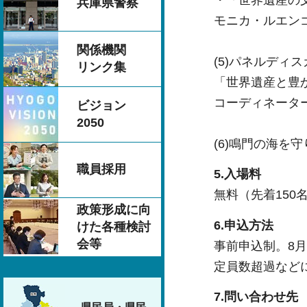
兵庫県警察
モニカ・ルエン
関係機関
(5)パネルディ
リンク集
「世界遺産と豊
コーディネータ
ビジョン
2050
(6)鳴門の海を
職員採用
5.入場料
無料（先着150
政策形成に向
6.申込方法
けた各種検討
会等
事前申込制。8
定員数超過など
7.問い合わせ先