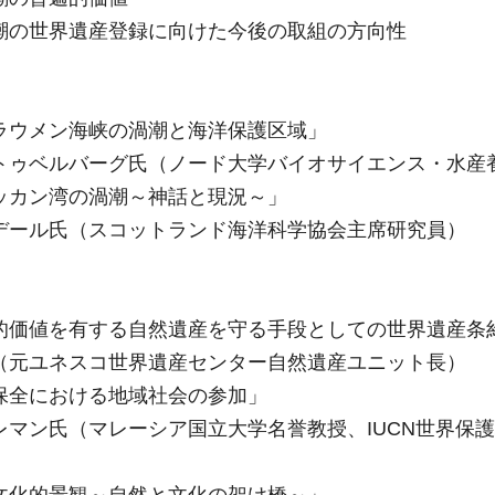
潮の世界遺産登録に向けた今後の取組の方向性
ラウメン海峡の渦潮と海洋保護区域」
トゥベルバーグ氏（ノード大学バイオサイエンス・水産
ッカン湾の渦潮～神話と現況～」
デール氏（スコットランド海洋科学協会主席研究員）
的価値を有する自然遺産を守る手段としての世界遺産条
（元ユネスコ世界遺産センター自然遺産ユニット長）
保全における地域社会の参加」
レマン氏（マレーシア国立大学名誉教授、IUCN世界保
文化的景観～自然と文化の架け橋～」