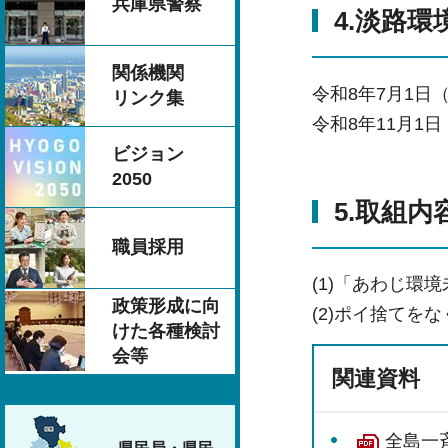
兵庫県警察
4.淡路
関係機関
令和8年7月1日
リンク集
令和8年11月1
ビジョン
2050
5.取組内
職員採用
(1)「あわじ環
政策形成に向
(2)ポイ捨てを
けた各種検討
会等
関連資料
全島一