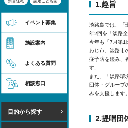
県営住宅
認定こども園
1.趣旨
イベント募集
淡路島では、「環
年2回を「淡路
今年も「7月第
施設案内
わじ市、淡路市
症予防を鑑み、
よくある質問
す。
また、「淡路環
相談窓口
団体・グループ
みを支援します
目的から探す
2.提唱団