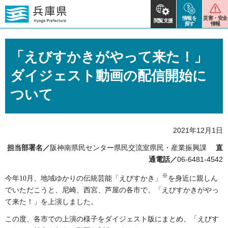
情報を
災害・安全
閲覧支援
探す
情報
「えびすかきがやって来た！」
ダイジェスト動画の配信開始に
ついて
2021年12月1日
担当部署名／
阪神南県民センター県民交流室県民・産業振興課
直
通電話／
06-6481-4542
※
今年
10
月、地域ゆかりの伝統芸能「えびすかき」
を身近に親しん
でいただこうと、尼崎、西宮、芦屋の各市で、「えびすかきがやっ
て来た！」を上演しました。
この度、各市での上演の様子をダイジェスト版にまとめ、「えびす