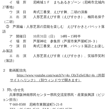
イ 場 所 尼崎城１Ｆ まちあるきゾーン（尼崎市北城内
27
番地）
ウ 演 目 寿式三番叟、えびす舞、二胡の演奏
エ 出 演 人形芝居えびす座（えびすかき）、楠田名保子
（二胡）
③ 芦屋編：人形芝居の芸能を楽しむ えびすかきとパペット落
語
ア 開催日
10
月
31
日（日）
14
時～
15
時半
イ 場 所 芦屋神社 参集所（芦屋市東芦屋町
20-
３）
ウ 演 目 寿式三番叟、えびす舞、パペット落語とお楽し
み落語
エ 出 演 人形芝居えびす座（えびすかき）、笑福亭笑利
（落語）
２ 動画配信先
https://www.youtube.com/watch?v=4o_OlxTqSeU&t=4s（外部
サイトへリンク）（別ウィンドウで開きます）
3 問い合せ先
兵庫県阪神南県民センター県民交流室県民・産業振興課（ビジ
ョン担当）
〒
660-8588
尼崎市東難波町
5-21-8