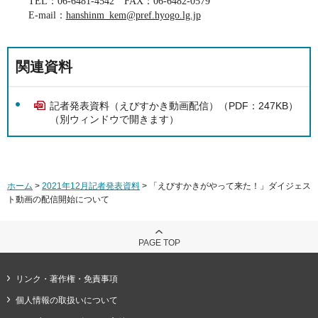
TEL
：
06-6481-4542
FAX
：
06-6482-0579
E-mail
：
hanshinm_kem@pref.hyogo.lg.jp
関連資料
記者発表資料（えびすかき動画配信）（PDF：247KB）
（別ウィンドウで開きます）
ホーム
>
2021年12月記者発表資料
> 「えびすかきがやって来た！」ダイジェス
ト動画の配信開始について
PAGE TOP
リンク・著作権・免責事項
個人情報の取扱いについて