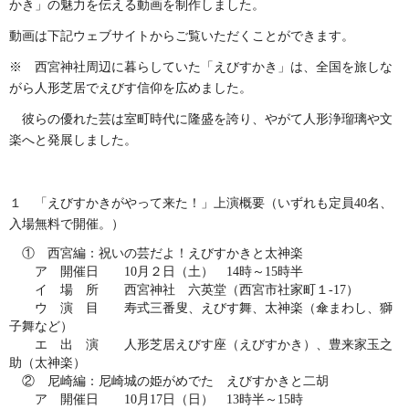
かき」の魅力を伝える動画を制作しました。
動画は下記ウェブサイトからご覧いただくことができます。
※ 西宮神社周辺に暮らしていた「えびすかき」は、全国を旅しな
がら人形芝居でえびす信仰を広めました。
彼らの優れた芸は室町時代に隆盛を誇り、やがて人形浄瑠璃や文
楽へと発展しました。
１ 「えびすかきがやって来た！」上演概要（いずれも定員
40
名、
入場無料で開催。）
① 西宮編：祝いの芸だよ！えびすかきと太神楽
ア 開催日
10
月２日（土）
14
時～
15
時半
イ 場 所 西宮神社 六英堂（西宮市社家町１
-17
）
ウ 演 目 寿式三番叟、えびす舞、太神楽（傘まわし、獅
子舞など）
エ 出 演 人形芝居えびす座（えびすかき）、豊来家玉之
助（太神楽）
② 尼崎編：尼崎城の姫がめでた えびすかきと二胡
ア 開催日
10
月
17
日（日）
13
時半～
15
時