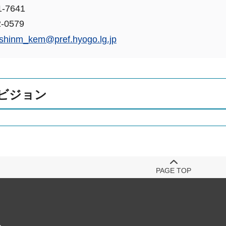
-7641
-0579
shinm_kem@pref.hyogo.lg.jp
ビジョン
PAGE TOP