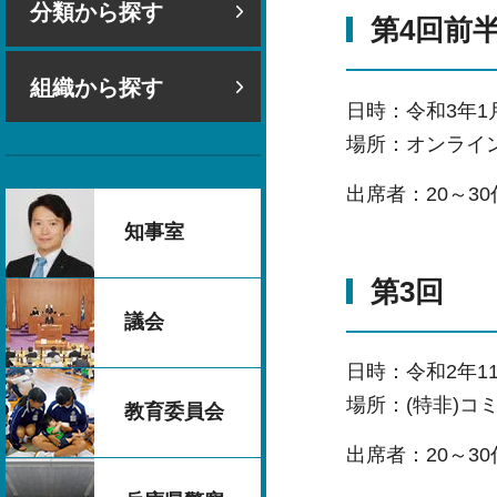
分類から探す
第4回前
組織から探す
日時：令和3年1
場所：オンライン
出席者：20～3
知事室
第3回
議会
日時：令和2年11
場所：(特非)コ
教育委員会
出席者：20～3