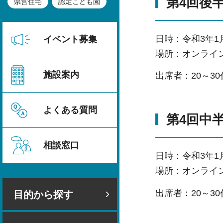
第4回後
県営住宅
認定こども園
日時：令和3年1
イベント募集
場所：オンライン
施設案内
出席者：20～3
よくある質問
第4回中
相談窓口
日時：令和3年1
場所：オンライン
出席者：20～3
目的から探す