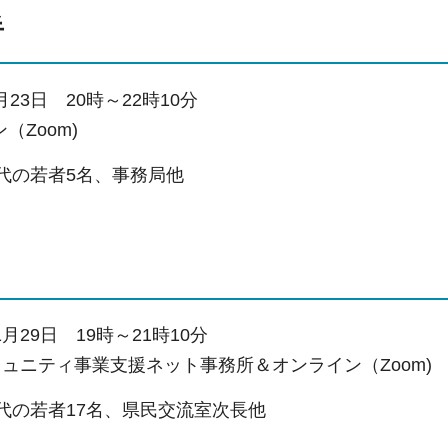
半
月23日
2
0時～22時10分
（Zoom)
0代の若者5名、事務局他
月29日
1
9時～21時10分
ミュニティ事業支援ネット事務所＆オンライン（Zoom)
0代の若者17名、県民交流室次長他