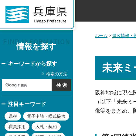
ホーム
>
県政情報・
情報を探す
キーワードから探す
未来ミ
検索の方法
阪神地域に現在
（以下「未来ミ
注目キーワード
像等をまとめ、
県税
電子申請・様式提供
職員採用
入札・契約