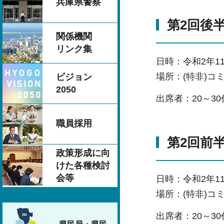
兵庫県警察
第2回後
関係機関
リンク集
日時：令和2年11
場所：(特非)コ
ビジョン
2050
出席者：20～3
職員採用
第2回前
政策形成に向
けた各種検討
会等
日時：令和2年1
場所：(特非)コ
出席者：20～3