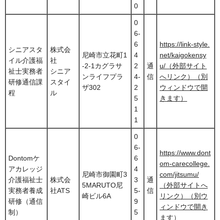
0
0
6-
6
https://link-style.
シニアスタ
株式会
尼崎市立花町1
4
net/kaigokensy
イル介護福
社
-2-1カグラサ
2
通
u/（外部サイト
祉士実務者
シニア
ンライフプラ
4-
信
へリンク）（別
研修通信課
スタイ
ザ302
2
ウィンドウで開
程
ル
5
きます）
1
1
0
6-
https://www.dont
Dontomケ
6
om-carecollege.
アカレッジ
4
尼崎市御園町3
com/jitsumu/
介護福祉士
株式会
3
通
5MARUTO尼
（外部サイトへ
実務者養成
社ATS
5-
信
崎ビル6A
リンク）（別ウ
研修（通信
9
ィンドウで開き
制）
5
ます）