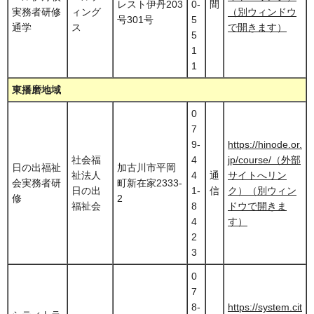
レスト伊丹203
0-
間
実務者研修
ィング
（別ウィンドウ
号301号
5
通学
ス
で開きます）
5
1
1
東播磨地域
0
7
9-
https://hinode.or.
社会福
4
jp/course/（外部
日の出福祉
加古川市平岡
祉法人
4
通
サイトへリン
会実務者研
町新在家2333-
日の出
1-
信
ク）（別ウィン
修
2
福祉会
8
ドウで開きま
4
す）
2
3
0
7
8-
https://system.cit