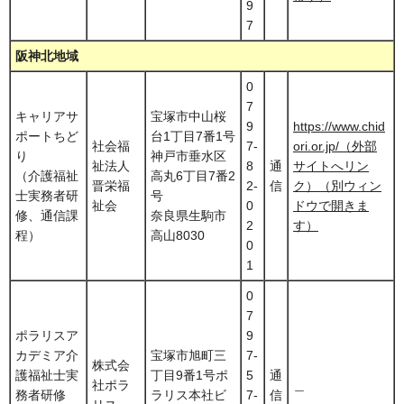
9
7
阪神北地域
0
7
キャリアサ
宝塚市中山桜
9
https://www.chid
ポートちど
台1丁目7番1号
社会福
7-
ori.or.jp/（外部
り
神戸市垂水区
祉法人
8
通
サイトへリン
（介護福祉
高丸6丁目7番2
晋栄福
2-
信
ク）（別ウィン
士実務者研
号
祉会
0
ドウで開きま
修、通信課
奈良県生駒市
2
す）
程）
高山8030
0
1
0
7
ポラリスア
9
カデミア介
宝塚市旭町三
7-
株式会
護福祉士実
丁目9番1号ポ
5
通
社ポラ
＿
務者研修
ラリス本社ビ
7-
信