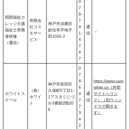
0
7
8-
関西福祉カ
有限会
7
レッジ介護
神戸市須磨区
社コス
4
通
福祉士実務
妙法寺字地子
＿
モサー
1-
信
者研修
田1035-2
ビス
4
（通信）
7
4
7
0
7
8-
https://www.care
神戸市長田区
6
white.co（外部
（株）
久保町5丁目1-
ホワイトス
4
通
サイトへリン
ホワイ
1アスタくにづ
クール
7-
信
ク）（別ウィン
ト
か3番館2階20
7
ドウで開きま
6
3
す）
4
2