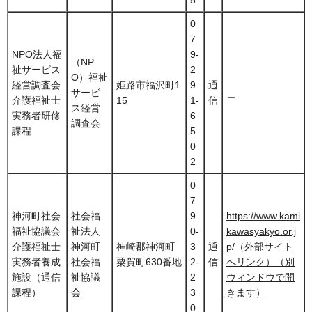
0
7
NPO法人福
9-
（NP
祉サービス
2
O）福祉
経営調査会
姫路市福沢町1
9
通
サービ
＿
介護福祉士
15
1-
信
ス経営
実務者研修
6
調査会
課程
5
0
2
0
7
神河町社会
社会福
9
https://www.kami
福祉協議会
祉法人
0-
kawasyakyo.or.j
介護福祉士
神河町
神崎郡神河町
3
通
p/（外部サイト
実務者養成
社会福
粟賀町630番地
2-
信
へリンク）（別
施設（通信
祉協議
2
ウィンドウで開
課程）
会
3
きます）
0