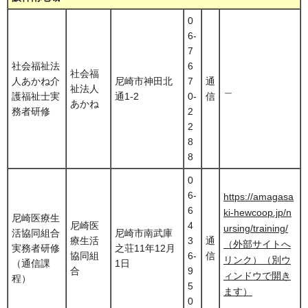
0
6-
7
社会福祉法
6
社会福
人あかね介
尼崎市神田北
7
通
祉法人
＿
護福祉士実
通1-2
0-
信
あかね
務者研修
2
2
8
8
0
6-
https://amagasa
6
ki-hewcoop.jp/n
尼崎医療生
尼崎医
4
ursing/training/
活協同組合
尼崎市南武庫
療生活
3
通
（外部サイトへ
実務者研修
之荘11年12月
協同組
6-
信
リンク）（別ウ
（通信課
1日
合
9
ィンドウで開き
程）
5
ます）
0