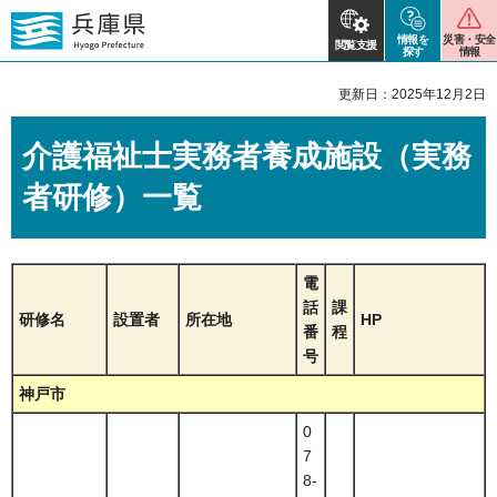
情報を
災害・安全
閲覧支援
探す
情報
更新日：2025年12月2日
介護福祉士実務者養成施設（実務
者研修）一覧
電
話
課
研修名
設置者
所在地
HP
番
程
号
神戸市
0
7
8-