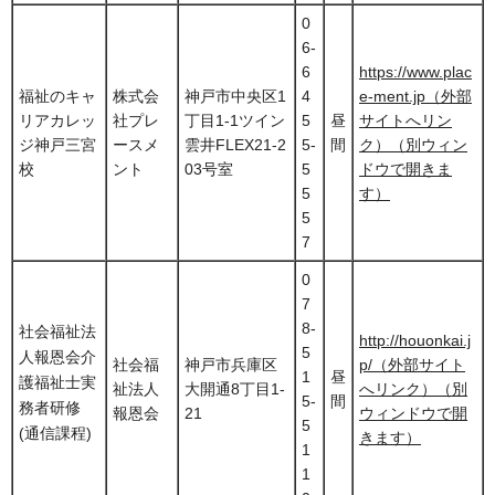
0
6-
6
https://www.plac
福祉のキャ
株式会
神戸市中央区1
4
e-ment.jp（外部
リアカレッ
社プレ
丁目1-1ツイン
5
昼
サイトへリン
ジ神戸三宮
ースメ
雲井FLEX21-2
5-
間
ク）（別ウィン
校
ント
03号室
5
ドウで開きま
5
す）
5
7
0
7
8-
社会福祉法
http://houonkai.j
5
人報恩会介
社会福
神戸市兵庫区
p/（外部サイト
1
昼
護福祉士実
祉法人
大開通8丁目1-
へリンク）（別
5-
間
務者研修
報恩会
21
ウィンドウで開
5
(通信課程)
きます）
1
1