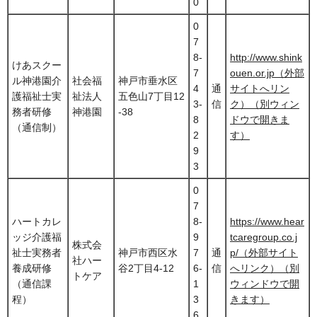
0
0
7
8-
http://www.shink
けあスクー
7
ouen.or.jp（外部
ル神港園介
社会福
神戸市垂水区
4
通
サイトへリン
護福祉士実
祉法人
五色山7丁目12
3-
信
ク）（別ウィン
務者研修
神港園
-38
8
ドウで開きま
（通信制）
2
す）
9
3
0
7
ハートカレ
8-
https://www.hear
ッジ介護福
9
tcaregroup.co.j
株式会
祉士実務者
神戸市西区水
7
通
p/（外部サイト
社ハー
養成研修
谷2丁目4-12
6-
信
へリンク）（別
トケア
（通信課
1
ウィンドウで開
程）
3
きます）
6