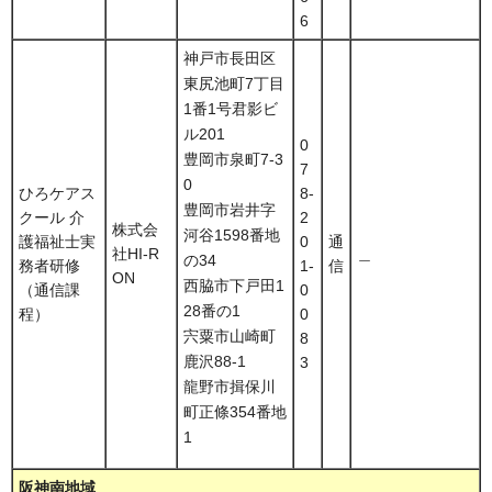
6
神戸市長田区
東尻池町7丁目
1番1号君影ビ
ル201
0
豊岡市泉町7-3
7
0
ひろケアス
8-
豊岡市岩井字
クール 介
2
株式会
河谷1598番地
護福祉士実
0
通
社HI-R
＿
の34
務者研修
1-
信
ON
西脇市下戸田1
（通信課
0
28番の1
程）
0
宍粟市山崎町
8
鹿沢88-1
3
龍野市揖保川
町正條354番地
1
阪神南地域