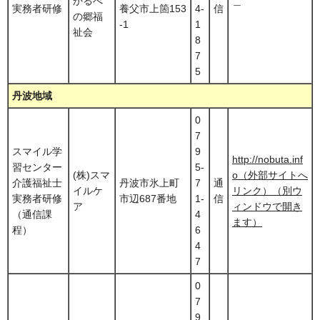
かるべ
＿
実務者研修
養父市上箇153
4-
信
の郷福
-1
1
祉会
8
7
5
丹波地域
0
7
スマイル学
9
http://nobuta.inf
習センター
5-
(株)スマ
o（外部サイトへ
介護福祉士
丹波市氷上町
7
通
イルケ
リンク）（別ウ
実務者研修
市辺687番地
1-
信
ア
ィンドウで開き
（通信課
4
ます）
程）
6
4
7
0
7
9