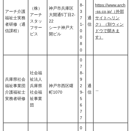
8-
https://www.arch
（株）
神戸市兵庫区
アーチ介護
3
-ss.co.jp/（外部
アーチ
大開通5丁目2-
福祉士実務
7
通
サイトへリン
スタッ
22
者研修（通
1-
信
ク）（別ウィン
フサー
シーナ神戸大
信課程）
0
ドウで開きま
ビス
開ビル
0
す）
8
0
0
7
社会福
8-
兵庫県社会
祉法人
9
福祉事業団
兵庫県
神戸市西区曙
2
通
＿
介護福祉士
社会福
町1070
9-
信
実務者研修
祉事業
5
団
6
7
7
0