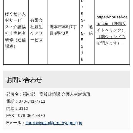
0
7
ほうせい人
9
https://housei-ca
材サービ
有限会
9-
re.com（外部サ
ス・介護福
社豊生
洲本市本町7丁
2
通
イトへリンク）
祉士実務者
ケアサ
目4番40号
5-
信
（別ウィンドウ
研修（通信
ービス
5
で開きます）
課程）
3
1
6
お問い合わせ
部署名：福祉部 高齢政策課 介護人材対策班
電話：078-341-7711
内線：3112
FAX：078-362-9470
Eメール：
koreiseisaku@pref.hyogo.lg.jp