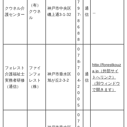
7
（有）
クウネル介
神戸市中央区
9
通
クウネ
＿
護センター
磯上通3-1-32
7-
信
ル
8
6
8
8
0
7
8-
http://forestkouz
フォレスト
ファイ
7
a.jp（外部サイ
介護福祉士
ンフォ
神戸市垂水区
0
通
トへリンク）
実務者研修
レスト
旭が丘2-3-2
4-
信
（別ウィンドウ
（通信）
（株）
2
で開きます）
0
0
5
0
7