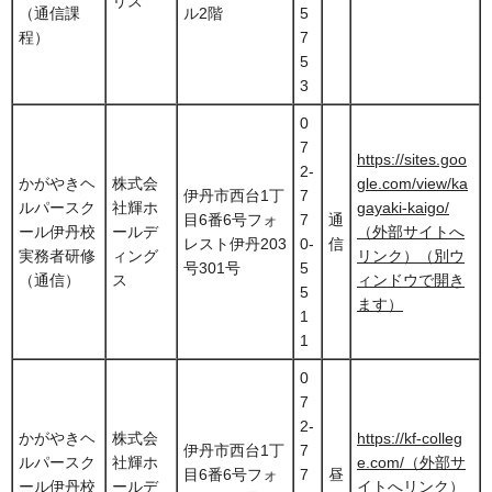
リス
（通信課
ル2階
5
程）
7
5
3
0
7
https://sites.goo
2-
かがやきヘ
株式会
gle.com/view/ka
伊丹市西台1丁
7
ルパースク
社輝ホ
gayaki-kaigo/
目6番6号フォ
7
通
ール伊丹校
ールデ
（外部サイトへ
レスト伊丹203
0-
信
実務者研修
ィング
リンク）（別ウ
号301号
5
（通信）
ス
ィンドウで開き
5
ます）
1
1
0
7
2-
かがやきヘ
株式会
https://kf-colleg
伊丹市西台1丁
7
ルパースク
社輝ホ
e.com/（外部サ
目6番6号フォ
7
昼
ール伊丹校
ールデ
イトへリンク）