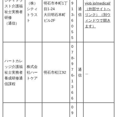
シティトラ
（株）
明石市本町1丁
9
yjob.jp/medical/
スト介護福
シティ
目1-24
1
通
（外部サイトへ
祉士実務者
トラス
大日明石本町
3-
信
リンク）（別ウ
研修
ト
ビル2F
6
ィンドウで開き
（通信）
0
ます）
5
5
0
7
8-
ハートカレ
9
ッジ介護福
株式会
7
通
祉士実務者
社ハー
明石市松江92
＿
6-
信
養成研修通
トケア
1
信課程
3
6
6
0
9