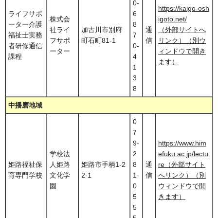
0-
https://kaigo-osh
ライフサポ
6
株式会
igoto.net/
ーター介護
8
社ライ
加古川市別府
通
（外部サイトへ
福祉士実務
7
フサポ
町石町81-1
信
リンク）（別ウ
者研修通信
0-
ーター
ィンドウで開き
課程
4
ます）
1
3
8
中播磨地域
0
7
9-
https://www.him
学校法
2
efuku.ac.jp/lectu
姫路福祉保
人姫路
姫路市手柄1-2
8
通
re（外部サイト
育専門学校
文化学
2-1
1-
信
へリンク）（別
園
0
ウィンドウで開
5
きます）
5
5