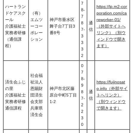
7
ハートラン
https://lp.m2-cor
8-
ドケアスク
（有）
poration.com/ca
7
ール
エムツ
神戸市垂水区
reworker-01/
8
通
介護福祉士
ーコー
舞子台7丁目3
（外部サイトへ
7-
信
実務者研修
ポレー
番8号
リンク）（別ウ
3
（通信課
ション
ィンドウで開き
3
程）
ます）
3
2
0
7
社会福
8-
済生会ふじ
祉法人
https://fujinosat
9
の里
恩賜財
神戸市北区藤
o.info（外部サイ
8
通
介護福祉士
団済生
原台中町5丁目
トへリンク）
7-
信
実務者研修
会支部
1-2
（別ウィンドウ
2
通信課程
兵庫県
で開きます）
2
済生会
3
0