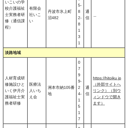
いこいの学
5-
校介護福祉
有限会
丹波市氷上町
8
通
士実務者研
社いこ
＿
沼482
2-
信
修（通信課
い
8
程）
1
3
1
淡路地域
0
7
9
人材育成研
https://hitoiku.jp
9-
修施設ひと
医療法
（外部サイトへ
洲本市納105番
2
通
いく伊月介
人いち
リンク）（別ウ
地
4-
信
護福祉士実
え会
ィンドウで開き
1
務者研修
ます）
5
1
7