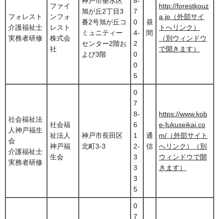
神戸市垂水区
8-
ファイ
http://forestkouz
旭が丘2丁目3
7
フォレスト
ンフォ
a.jp（外部サイ
番2号旭が丘コ
0
昼
介護福祉士
レスト
トへリンク）
ミュニティー
4-
間
実務者研修
株式会
（別ウィンドウ
センター2階お
2
社
で開きます）
よび3階
0
0
5
0
7
8-
https://www.kob
社会福祉法
社会福
6
e-fukuseikai.co
人神戸福生
祉法人
神戸市長田区
1
通
m/（外部サイト
会
神戸福
北町3-3
2-
信
へリンク）（別
介護福祉士
生会
3
ウィンドウで開
実務者研修
3
きます）
3
5
0
7