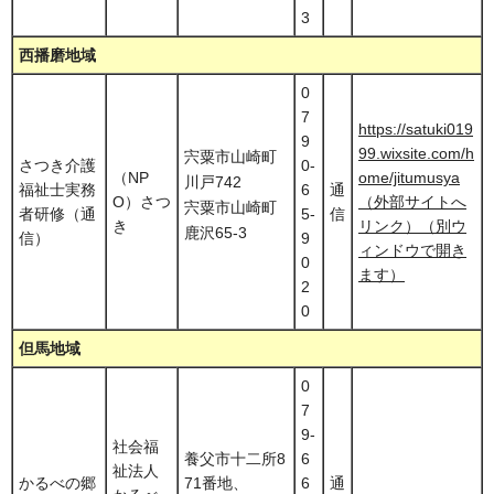
3
西播磨地域
0
7
https://satuki019
9
99.wixsite.com/h
宍粟市山崎町
さつき介護
0-
（NP
ome/jitumusya
川戸742
福祉士実務
6
通
O）さつ
（外部サイトへ
宍粟市山崎町
者研修（通
5-
信
き
リンク）（別ウ
鹿沢65-3
信）
9
ィンドウで開き
0
ます）
2
0
但馬地域
0
7
9-
社会福
養父市十二所8
6
祉法人
かるべの郷
71番地、
6
通