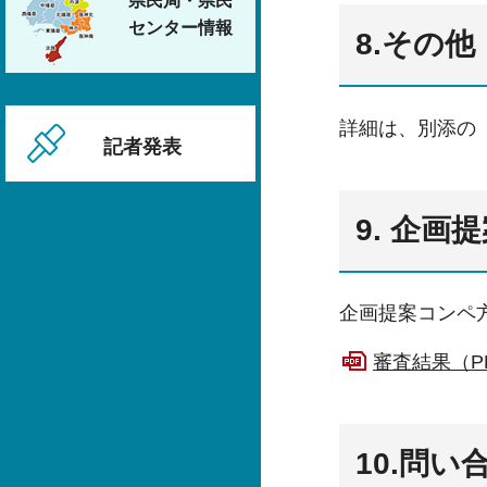
県民局・県民
センター情報
8.その他
詳細は、別添の
記者発表
9. 企
企画提案コンペ
審査結果（PD
10.問い