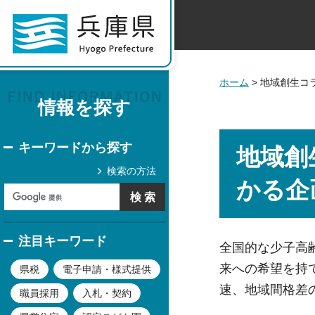
ホーム
> 地域創生
情報を探す
キーワードから探す
地域創
検索の方法
かる企
注目キーワード
全国的な少子高
来への希望を持
県税
電子申請・様式提供
速、地域間格差
職員採用
入札・契約