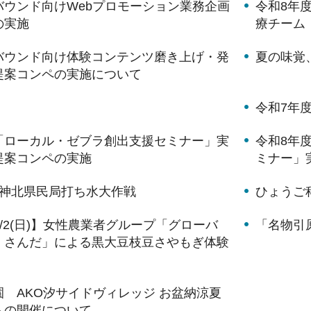
バウンド向けWebプロモーション業務企画
令和8年
の実施
療チーム
バウンド向け体験コンテンツ磨き上げ・発
夏の味覚
提案コンペの実施について
令和7年
「ローカル・ゼブラ創出支援セミナー」実
令和8年
提案コンペの実施
ミナー」
阪神北県民局打ち水大作戦
ひょうご
、8/2(日)】女性農業者グループ「グローバ
「名物引
・さんだ」による黒大豆枝豆さやもぎ体験
 AKO汐サイドヴィレッジ お盆納涼夏
トの開催について