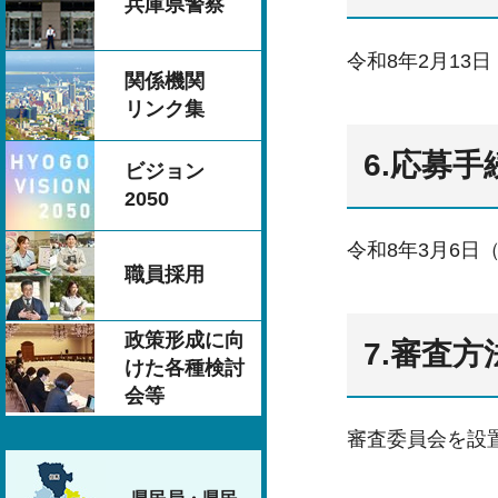
兵庫県警察
令和8年2月13
関係機関
リンク集
6.応募手
ビジョン
2050
令和8年3月6
職員採用
政策形成に向
7.審査方
けた各種検討
会等
審査委員会を設