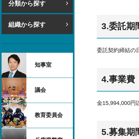
分類から探す
組織から探す
3.委託期
委託契約締結の日
知事室
4.事業費
議会
金15,994,0
教育委員会
5.募集期