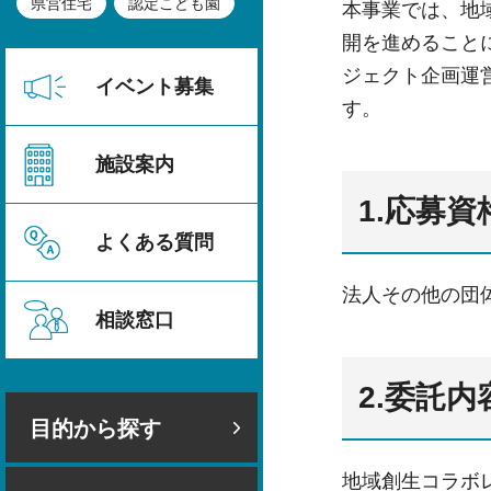
県営住宅
認定こども園
本事業では、地
開を進めること
ジェクト企画運
イベント募集
す。
施設案内
1.応募資
よくある質問
法人その他の団
相談窓口
2.委託内
目的から探す
地域創生コラボ