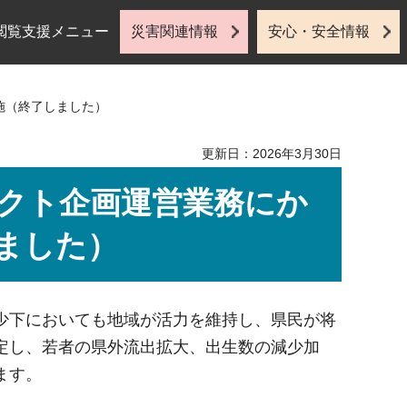
閲覧支援メニュー
災害関連情報
安心・安全情報
施（終了しました）
更新日：2026年3月30日
クト企画運営業務にか
ました）
少下においても地域が活力を維持し、県民が将
定し、若者の県外流出拡大、出生数の減少加
ます。