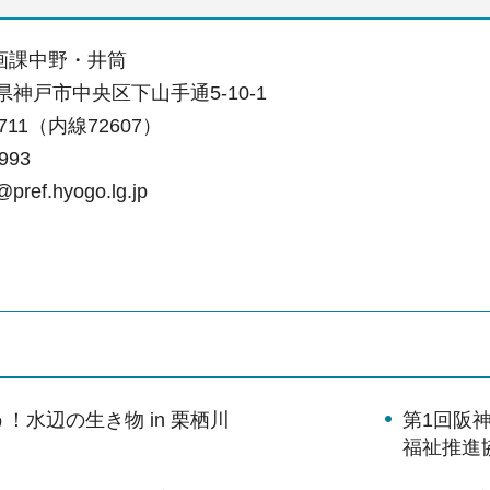
画課中野・井筒
庫県神戸市中央区下山手通5-10-1
-7711（内線72607）
993
pref.hyogo.lg.jp
！水辺の生き物 in 栗栖川
第1回阪
福祉推進