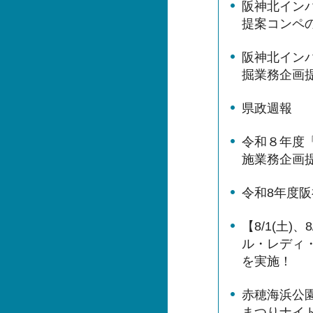
阪神北イン
提案コンペ
阪神北イン
掘業務企画
県政週報
令和８年度
施業務企画
令和8年度
【8/1(土)
ル・レディ
を実施！
赤穂海浜公園
まつりナイ