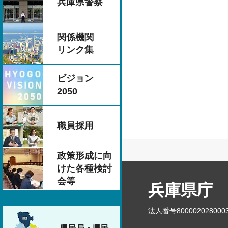
兵庫県警察
関係機関
リンク集
ビジョン
2050
職員採用
政策形成に向
けた各種検討
会等
兵庫県庁
法人番号800002028000