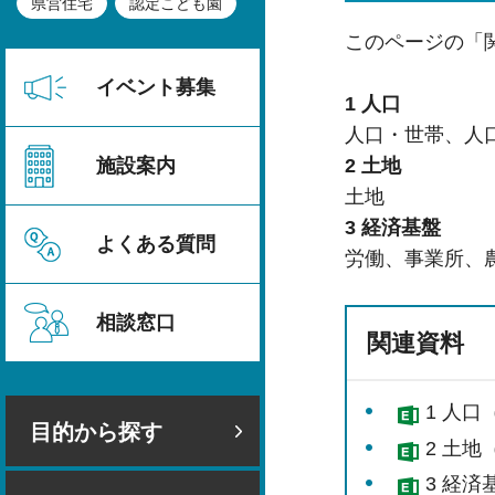
県営住宅
認定こども園
このページの「
イベント募集
1 人口
人口・世帯、人
施設案内
2 土地
土地
3 経済基盤
よくある質問
労働、事業所、
相談窓口
関連資料
1 人口（
目的から探す
2 土地（
3 経済基