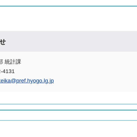
せ
部 統計課
-4131
keika@pref.hyogo.lg.jp