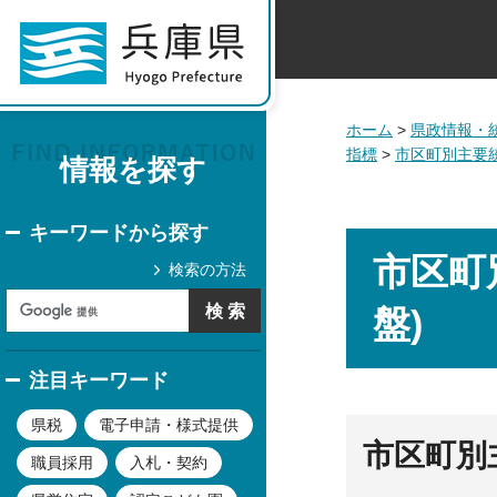
ホーム
>
県政情報・
指標
>
市区町別主要統
情報を探す
キーワードから探す
市区町
検索の方法
盤)
注目キーワード
県税
電子申請・様式提供
市区町別主
職員採用
入札・契約