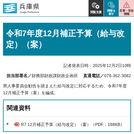
情報を
災害・安全
閲覧支援
探す
情報
令和7年度12月補正予算（給与改
定）（案）
記者発表日時：2025年12月2日10時
担当部署名／
財務部財政課財政企画班
直通電話／
078-362-3082
県⼈事委員会勧告を踏まえた給与改定に対応するため、令和7年度
12⽉補正予算（案）を編成。
関連資料
R7.12月補正予算（給与改定）（案）（PDF：188KB）