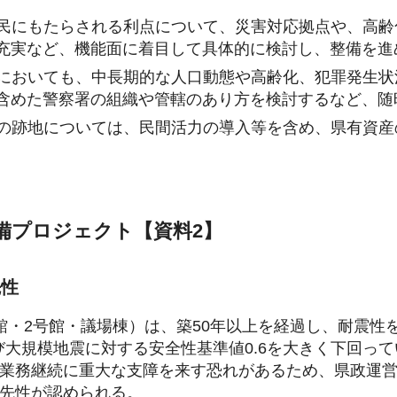
住民にもたらされる利点について、災害対応拠点や、高齢
充実など、機能面に着目して具体的に検討し、整備を進
後においても、中長期的な人口動態や高齢化、犯罪発生状
含めた警察署の組織や管轄のあり方を検討するなど、随
舎の跡地については、民間活力の導入等を含め、県有資産
備プロジェクト【資料2】
先性
館・2号館・議場棟）は、築50年以上を経過し、耐震性を
及び大規模地震に対する安全性基準値0.6を大きく下回
業務継続に重大な支障を来す恐れがあるため、県政運
先性が認められる。