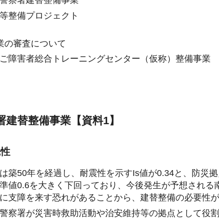
等整備プロジェクト
業の審査について
ご障害者総合トレーニングセンター（仮称）整備事業
署建替整備事業【資料1】
先性
は築50年を経過し、耐震性を示すIs値が0.34と、防災
準値0.6を大きく下回っており、今後発生が予想され
に支障を来す恐れがあることから、建替整備の必要性
警察署が災害時救助活動や治安維持等の拠点として役