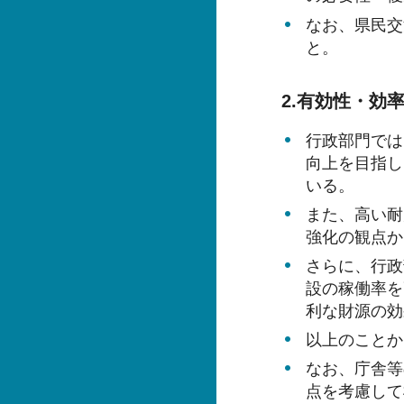
なお、県民交
と。
2.有効性・効
行政部門では
向上を目指し
いる。
また、高い耐
強化の観点か
さらに、行政
設の稼働率を
利な財源の効
以上のことか
なお、庁舎等
点を考慮して