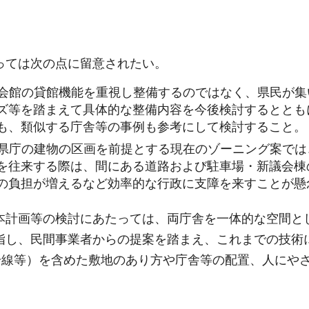
っては次の点に留意されたい。
民会館の貸館機能を重視し整備するのではなく、県民が集
ズ等を踏まえて具体的な整備内容を今後検討するととも
も、類似する庁舎等の事例も参考にして検討すること。
の県庁の建物の区画を前提とする現在のゾーニング案では
を往来する際は、間にある道路および駐車場・新議会棟
の負担が増えるなど効率的な行政に支障を来すことが懸
本計画等の検討にあたっては、両庁舎を一体的な空間と
指し、民間事業者からの提案を踏まえ、これまでの技術
6号線等）を含めた敷地のあり方や庁舎等の配置、人にや