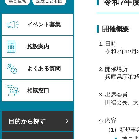
令和7年
県営住宅
認定こども園
イベント募集
開催概要
日時
施設案内
令和7年12月2
よくある質問
開催場所
兵庫県庁第3
相談窓口
出席委員
田端会長、大
内容
目的から探す
（1）新規事
神戸北