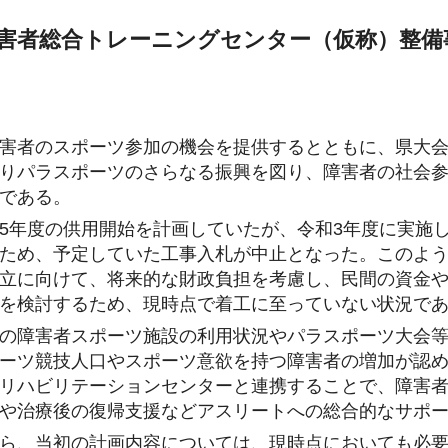
害者総合トレーニングセンター（仮称）整備
害者のスポーツ参加の機会を提供するとともに、県大
りパラスポーツのさらなる振興を図り、障害者の社会
である。
5年度の供用開始を計画していたが、令和3年度に実施
ため、予定していた工事入札が中止となった。このよ
立に向けて、将来的な財政負担を考慮し、民間の資金
を検討するため、現時点で着工に至っていない状況で
の障害者スポーツ施設の利用状況やパラスポーツ大会
ーツ競技人口やスポーツ意欲を持つ障害者の増加が認
リハビリテーションセンターと連携することで、障害
や治療後の復帰支援などアスリートへの総合的なサポ
ら、当初の計画内容については、現時点においても必