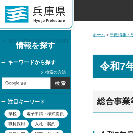
ホーム
>
県政情報・
情報を探す
キーワードから探す
令和7
検索の方法
総合事業
注目キーワード
県税
電子申請・様式提供
職員採用
入札・契約