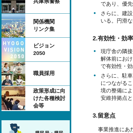
兵庫県警察
であり、優先
さらに、建設
いる。円滑な
関係機関
リンク集
2.有効性・効
ビジョン
現庁舎の隣接
2050
解体前におけ
で有効性・効
職員採用
さらに、駐車
につながるこ
境の整備によ
政策形成に向
安維持拠点と
けた各種検討
会等
3.留意点
事業推進にあ