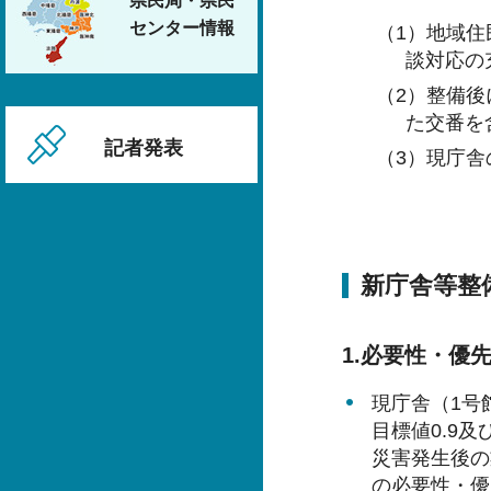
県民局・県民
センター情報
（1）地域
談対応の
（2）整備
た交番を
記者発表
（3）現庁
新庁舎等整
1.必要性・優
現庁舎（1号
目標値0.9
災害発生後の
の必要性・優