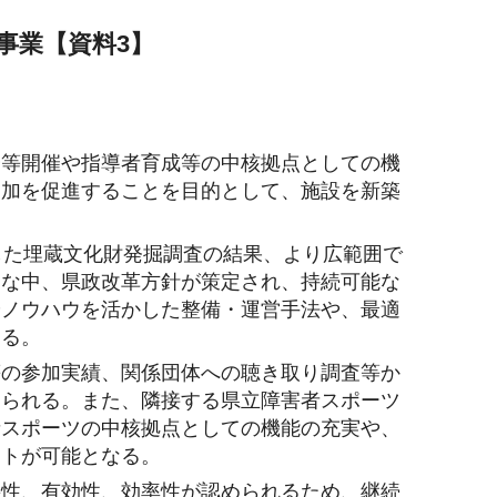
事業【資料3】
会等開催や指導者育成等の中核拠点としての機
参加を促進することを目的として、施設を新築
した埋蔵文化財発掘調査の結果、より広範囲で
うな中、県政改革方針が策定され、持続可能な
やノウハウを活かした整備・運営手法や、最適
ある。
等の参加実績、関係団体への聴き取り調査等か
められる。また、隣接する県立障害者スポーツ
者スポーツの中核拠点としての機能の充実や、
ートが可能となる。
要性、有効性、効率性が認められるため、継続