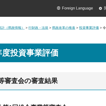
Foreign Language
統計（県政情報）
>
行財政・法規
>
県政改革の推進
>
投資事業評価
> 
年度投資事業評価
等審査会の審査結果