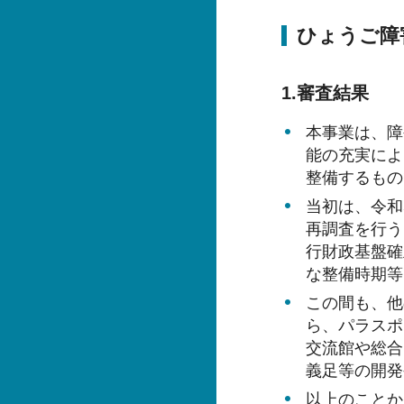
ひょうご障
1.審査結果
本事業は、障
能の充実によ
整備するもの
当初は、令和
再調査を行う
行財政基盤確
な整備時期等
この間も、他
ら、パラスポ
交流館や総合
義足等の開発
以上のことか