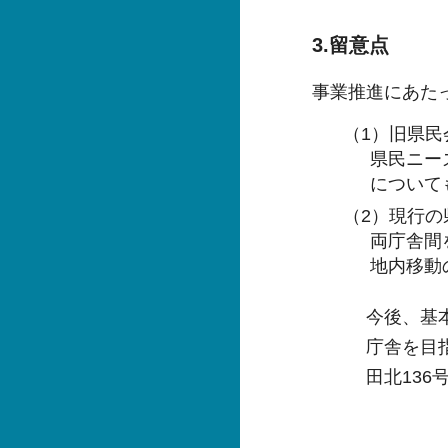
3.留意点
事業推進にあた
（1）旧県
県民ニー
について
（2）現行
両庁舎間
地内移動
今後、基
庁舎を目
田北13