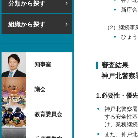
分類から探す
新庁舎
組織から探す
（2）継続事
ひょう
審査結果
知事室
神戸北警察
議会
1.必要性・優
神戸北警察署
教育委員会
する安全性基
け、業務継続
また、神戸北