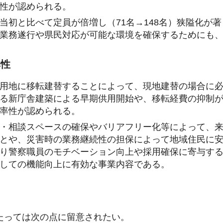
性が認められる。
当初と比べて定員が倍増し（71名→148名）狭隘化が
業務遂行や県民対応が可能な環境を確保するためにも
率性
用地に移転建替することによって、現地建替の場合に
る新庁舎建築による早期供用開始や、移転経費の抑制
率性が認められる。
・相談スペースの確保やバリアフリー化等によって、
とや、災害時の業務継続性の担保によって地域住民に
り警察職員のモチベーション向上や採用確保に寄与す
しての機能向上に有効な事業内容である。
たっては次の点に留意されたい。