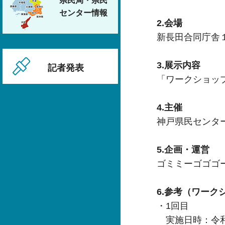
県民局・県民
センター情報
2.会場
新長田合同庁舎１
3.展示内容
記者発表
「ワークショッ
4.主催
神戸県民センタ
5.企画・運営
ゴミミーゴゴゴ
6.参考（ワーク
・1回目
実施日時：令和6