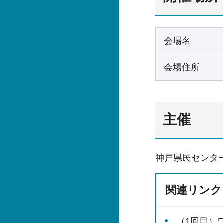
会場名
会場住所
主催
神戸県民センタ
関連リンク
（1回目）