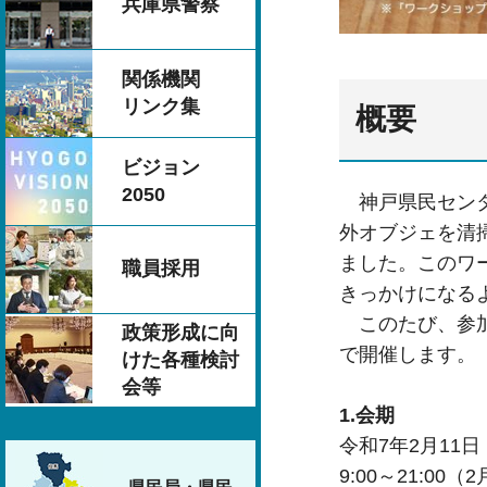
兵庫県警察
関係機関
リンク集
概要
ビジョン
2050
神戸県民センタ
外オブジェを清
ました。このワ
職員採用
きっかけになる
このたび、参加
政策形成に向
で開催します。
けた各種検討
会等
1.会期
令和7年2月11
9:00～21:00