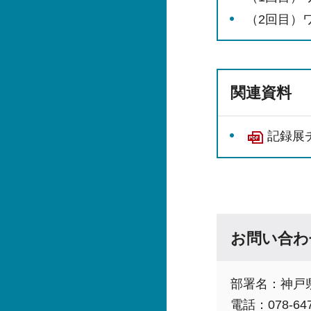
（2回目）
関連資料
記録展チ
お問い合わ
部署名：神戸
電話：078-647