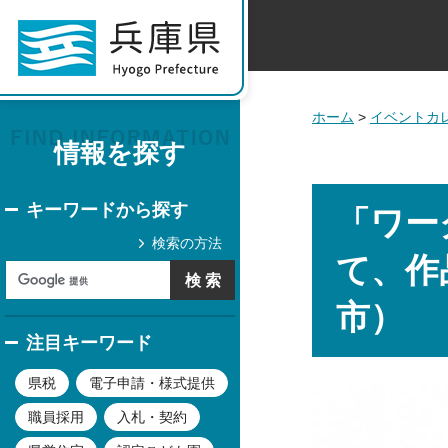
ホーム
>
イベントカ
情報を探す
キーワードから探す
「ワー
検索の方法
て、作
市）
注目キーワード
県税
電子申請・様式提供
職員採用
入札・契約