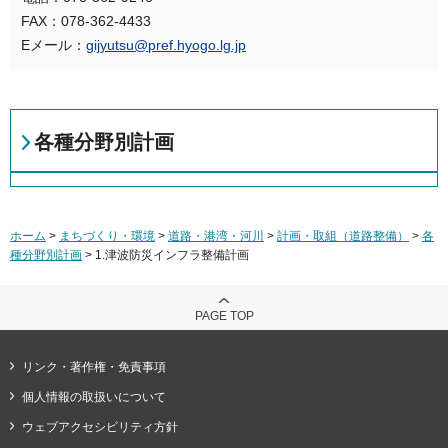
FAX：078-362-4433
Eメール：
gijyutsu@pref.hyogo.lg.jp
各種分野別計画
ホーム
>
まちづくり・環境
>
道路・港湾・河川
>
計画・取組（道路整備）
>
各
種分野別計画
> 1.津波防災インフラ整備計画
PAGE TOP
リンク・著作権・免責事項
個人情報の取扱いについて
ウェブアクセシビリティ方針