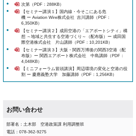
次第（PDF：288KB）
【セミナー講演１】国内線・今そこにある危
機 ー Aviation Wire株式会社 吉川講師（PDF：
6,350KB）
【セミナー講演２】成田空港の「エアポートシティ」構
想 ～地域と共生する空港づくり～（配布版）ー 成田国
際空港株式会社 片山講師（PDF：10,201KB）
【セミナー講演３】大阪・関西万博後の関西3空港（配
布版）ー 関西エアポート株式会社 中島講師（PDF：
4,048KB）
【ミニフォーラム冒頭講演】周辺環境の変化と空港の役
割 ー 慶應義塾大学 加藤講師（PDF：1,256KB）
お問い合わせ
部署名：土木部 空港政策課 利用調整班
電話：078-362-9275