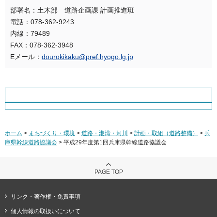
部署名：土木部 道路企画課 計画推進班
電話：078-362-9243
内線：79489
FAX：078-362-3948
Eメール：
dourokikaku@pref.hyogo.lg.jp
ホーム
>
まちづくり・環境
>
道路・港湾・河川
>
計画・取組（道路整備）
>
兵
庫県幹線道路協議会
> 平成29年度第1回兵庫県幹線道路協議会
PAGE TOP
リンク・著作権・免責事項
個人情報の取扱いについて