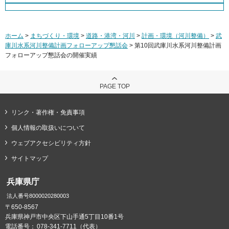
ホーム
>
まちづくり・環境
>
道路・港湾・河川
>
計画・環境（河川整備）
>
武
庫川水系河川整備計画フォローアップ懇話会
> 第10回武庫川水系河川整備計画
フォローアップ懇話会の開催実績
PAGE TOP
リンク・著作権・免責事項
個人情報の取扱いについて
ウェブアクセシビリティ方針
サイトマップ
兵庫県庁
法人番号8000020280003
〒650-8567
兵庫県神戸市中央区下山手通5丁目10番1号
電話番号：
078-341-7711（代表）