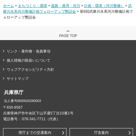
ホーム
>
まちづくり・環境
>
道路・港湾・河川
>
計画・環境（河川整備）
>
武
庫川水系河川整備計画フォローアップ懇話会
> 第9回武庫川水系河川整備計画フ
ォローアップ懇話会
PAGE TOP
リンク・著作権・免責事項
個人情報の取扱いについて
ウェブアクセシビリティ方針
サイトマップ
兵庫県庁
法人番号8000020280003
〒650-8567
兵庫県神戸市中央区下山手通5丁目10番1号
電話番号：
078-341-7711（代表）
県庁までの交通案内
庁舎案内