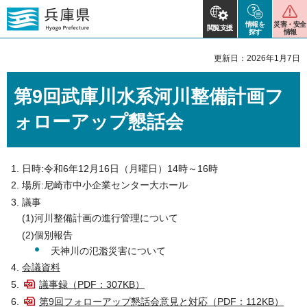
情報を
災害・安全
閲覧支援
探す
情報
更新日：2026年1月7日
第9回武庫川水系河川整備計画フ
ォローアップ懇話会
日時:令和6年12月16日（月曜日）14時～16時
場所:尼崎市中小企業センター大ホール
議事
(1)河川整備計画の進行管理について
(2)個別報告
天神川の氾濫災害について
会議資料
議事録（PDF：307KB）
第9回フォローアップ懇話会意見と対応（PDF：112KB）