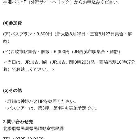
神姫バスHP（外部サイトへリンク）
からお申込みください。
(4)参加費
(ア)バスプラン：9,300円（新大阪8月26日・三宮8月27日集合・解
散）
(イ)西脇市駅集合・解散：6,300円（JR西脇市駅集合・解散）
＜当日は、JR加古川線（JR加古川駅9時20分発・西脇市駅10時07分
着）でお越しください。＞
(5)その他
・詳細は神姫バスHPを参照ください。
・バスツアーは、第3弾、第4弾も実施予定です。
2.問い合わせ先
北播磨県民局県民躍動室県民課
TEL：0795-42-9350