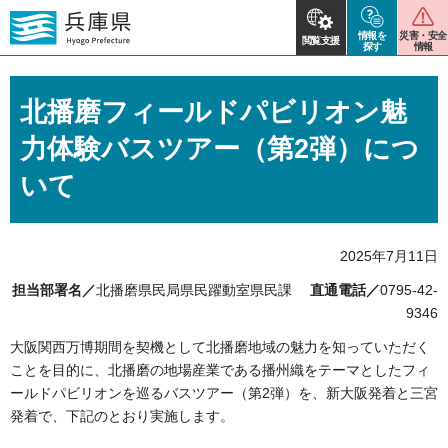
情報を
災害・安全
閲覧支援
探す
情報
北播磨フィールドパビリオン魅
力体験バスツアー（第2弾）につ
いて
2025年7月11日
担当部署名／
北播磨県民局県民躍動室県民課
直通電話／
0795-42-
9346
大阪関西万博期間を契機として北播磨地域の魅力を知っていただく
ことを目的に、北播磨の地場産業である播州織をテーマとしたフィ
ールドパビリオンを巡るバスツアー（第2弾）を、新大阪発着と三宮
発着で、下記のとおり実施します。