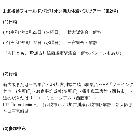
1.北播磨フィールドパビリオン魅力体験バスツアー（第2弾）
(1)日時
(ア)令和7年8月26日（火曜日）：新大阪集合・解散
(イ)令和7年8月27日（水曜日）：三宮集合・解散
（両日とも、JR加古川線西脇市駅集合・解散パターンもあり）
(2)行程
新大阪または三宮集合～JR加古川線西脇市駅集合～FP「ソーイング
竹内」(多可町)～お食事処成美(多可町)～播州織工房館（西脇市）～
道の駅きたはりまエコミュージアム（西脇市）～
FP「tamakiniime」（西脇市)～JR加古川線西脇市駅解散～新大阪ま
たは三宮解散
(3)参加申込