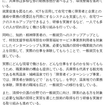
に、兵庫県は多様な形の勤務形態が選べるよう、環境整備を進めて
いる。
就業促進を図るため、ICTを活用して在宅で働く障害者と企業との
連絡や業務の受委託を円滑にするシステムを支援したり、在宅ワー
クのスキルアップができるよう、研修を実施するなど、一人でも多
くの人が切れ目なく働ける取り組みを行っている。
同時に、知的・精神障害者の、一般就労へのステップアップとし
て、特別支援学校高等部生や障害福祉サービス事業所利用者を対象
にしたインターンシップも実施。必要な知識の習得や職業能力の向
上を目指して、実際の仕事を体験してもらうことで、一般就労を支
援している。
実際にどんな現場で働けるか、どんな仕事をするのかを知ってもら
うため、職業体験の機会も提供している。兵庫県を代表する観光地
である有馬温泉・城崎温泉で行う「障害者インターンシップ事業」
では、障害者が旅館などで「おもてなし」を学び、温泉地での業務
を体験。障害者の職域を広げ、一般就労への移行を促している。
また、清掃や介護の分野での一般就労に向け、障害のある方を対象
に必要な知識の習得と実習を通じた技術の取得を行う研修を実施す
る取り組みも進めている。