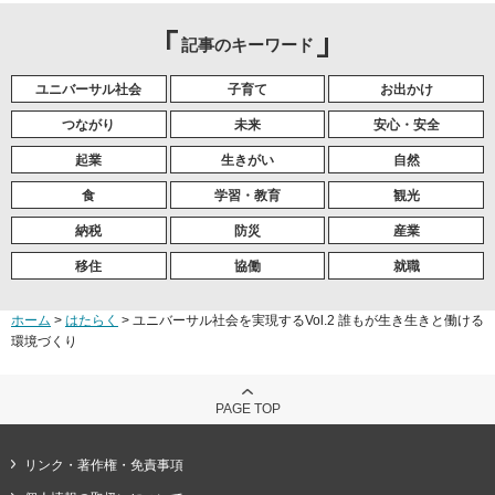
記事のキーワード
ユニバーサル社会
子育て
お出かけ
つながり
未来
安心・安全
起業
生きがい
自然
食
学習・教育
観光
納税
防災
産業
移住
協働
就職
ホーム
>
はたらく
> ユニバーサル社会を実現するVol.2 誰もが生き生きと働ける
環境づくり
PAGE TOP
リンク・著作権・免責事項