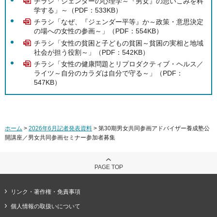
チラシ「ジェンダーの心理学～『男女』の思いこみを科
学する」～（PDF：533KB）
チラシ「なぜ、『ジェンダー平等』か～政策・意思決定
の場への女性の参画～」（PDF：554KB）
チラシ「女性の貧困と子どもの貧困～貧困の実相と地域
社会が担う役割～」（PDF：542KB）
チラシ「女性の健康問題とリプロダクティブ・ヘルス／
ライツ～自分のカラダは自分で守る～」（PDF：
547KB）
ホーム
>
2026年6月記者発表資料
> 第30期男女共同参画アドバイザー養成塾公
開講座／男女共同参画セミナー参加者募集
PAGE TOP
リンク・著作権・免責事項
個人情報の取扱いについて