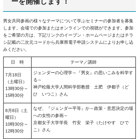
ーを開催します！
男女共同参画の様々なテーマについて学ぶセミナーの参加者を募集
します。会場での参加またはオンラインでの視聴ができます。参加
をご希望の方は、下記リンクのイーブン・ホームページまたはチラ
シ記載の二次元コードから兵庫県電子申請システムによりお申し込
みください。
日
時
テーマ／講師
ジェンダーの心理学～『男女』の思いこみを科学す
7月18日
る～
（土曜日）
神戸松蔭大学人間科学部教授 土肥 伊都子（ど
13時30分～
ひ いつこ）さん
15時30分
なぜ、『ジェンダー平等』か～政策・意思決定の場
8月8日（土
への女性の参画～
曜日）
京都女子大学学長 竹安 栄子（たけやす ひで
10時30分～
こ）さん
12時30分