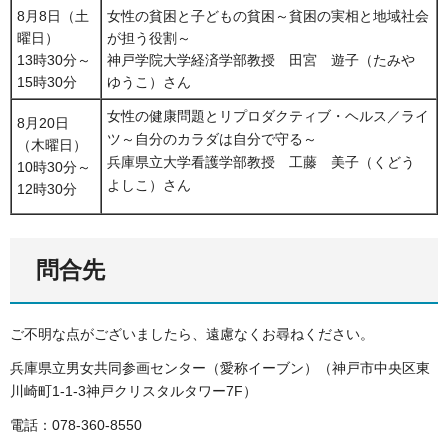
8月8日（土
女性の貧困と子どもの貧困～貧困の実相と地域社会
曜日）
が担う役割～
13時30分～
神戸学院大学経済学部教授 田宮 遊子（たみや
15時30分
ゆうこ）さん
女性の健康問題とリプロダクティブ・ヘルス／ライ
8月20日
ツ～自分のカラダは自分で守る～
（木曜日）
兵庫県立大学看護学部教授 工藤 美子（くどう
10時30分～
よしこ）さん
12時30分
問合先
ご不明な点がございましたら、遠慮なくお尋ねください。
兵庫県立男女共同参画センター（愛称イーブン）（神戸市中央区東
川崎町1-1-3神戸クリスタルタワー7F）
電話：078-360-8550