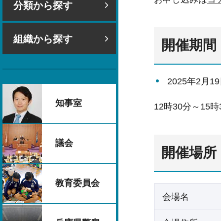
分類から探す
組織から探す
開催期間
2025年2月
知事室
12時30分～15時
議会
開催場所
教育委員会
会場名