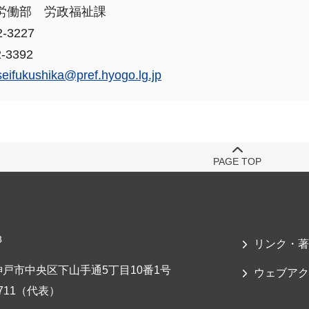
労働部 労政福祉課
-3227
-3392
seifukushika@pref.hyogo.lg.jp
PAGE TOP
3
リンク・著
戸市中央区下山手通5丁目10番1号
ウェブアク
-7711（代表）