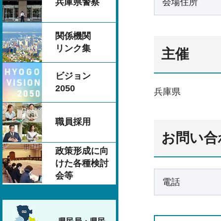
会場住所
兵庫県警察
関係機関
リンク集
主催
ビジョン
2050
兵庫県
職員採用
お問い合
政策形成に向
けた各種検討
会等
電話