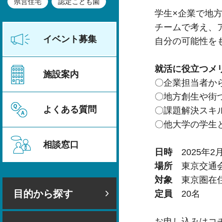
県営住宅
認定こども園
学生×企業で地
チームで考え、
イベント募集
自分の可能性を
就活に役立つメ
施設案内
〇企業担当者か
〇地方創生や街
よくある質問
〇課題解決スキ
〇他大学の学生
相談窓口
日時
2025年2
場所
東京交通会
対象
東京圏在
目的から探す
定員
20名
お申し込みは
コ