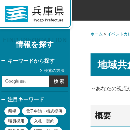
ホーム
>
イベントカ
情報を探す
キーワードから探す
地域共
検索の方法
～あなたの視点
注目キーワード
県税
電子申請・様式提供
概要
職員採用
入札・契約