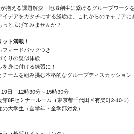
方が抱える課題解決・地域創生に繋げるグループワーク
アイデアをカタチにする経験は、これからのキャリアに
もっと広げてみませんか？
リット満載！
らフィードバックつき
づくりの疑似体験
ルを身に付ける練習に！
とチームを組み挑む本格的なグループディスカッション
月19日 12時30分～15時30分
館8Fセミナールーム（東京都千代田区有楽町2-10-1）
住の大学生（全学年・全学部対象）
チラ（外部サイトへリンク）