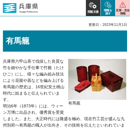
情報を
災害・安全
閲覧支援
探す
情報
更新日：2023年11月1日
有馬籠
兵庫県六甲山系で伐採した良質な
竹を細やかな手仕事で竹籤（たけ
ひご）にし、様々な編み組み技法
により花籠や器などを編み上げる
有馬籠の歴史は、16世紀安土桃山
時代に始まると伝えられていま
す。
有馬籠
明治6年（1873年）には、ウィー
ン万博に出品され、優秀賞を受賞
しました。また、大正時代には隆盛を極め、現在竹工芸が盛んな九
州別府へ有馬籠の職人が出向き、その技術を伝えたといわれていま