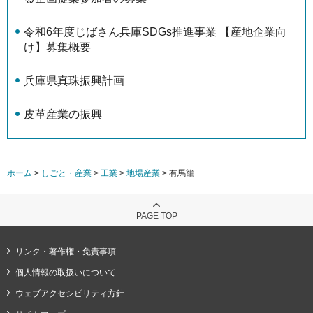
令和6年度じばさん兵庫SDGs推進事業 【産地企業向
け】募集概要
兵庫県真珠振興計画
皮革産業の振興
ホーム
>
しごと・産業
>
工業
>
地場産業
> 有馬籠
PAGE TOP
リンク・著作権・免責事項
個人情報の取扱いについて
ウェブアクセシビリティ方針