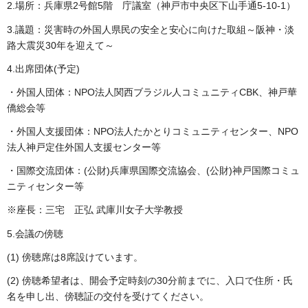
2.場所：兵庫県2号館5階 庁議室（神戸市中央区下山手通5-10-1）
3.議題：災害時の外国人県民の安全と安心に向けた取組～阪神・淡
路大震災30年を迎えて～
4.出席団体(予定)
・外国人団体：NPO法人関西ブラジル人コミュニティCBK、神戸華
僑総会等
・外国人支援団体：NPO法人たかとりコミュニティセンター、NPO
法人神戸定住外国人支援センター等
・国際交流団体：(公財)兵庫県国際交流協会、(公財)神戸国際コミュ
ニティセンター等
※座長：三宅 正弘 武庫川女子大学教授
5.会議の傍聴
(1) 傍聴席は8席設けています。
(2) 傍聴希望者は、開会予定時刻の30分前までに、入口で住所・氏
名を申し出、傍聴証の交付を受けてください。