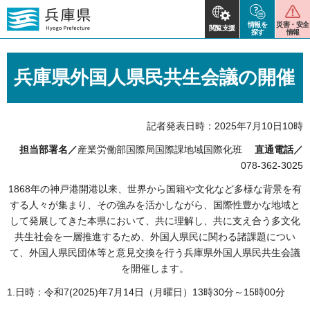
情報を
災害・安全
閲覧支援
探す
情報
兵庫県外国人県民共生会議の開催
記者発表日時：2025年7月10日10時
担当部署名／
産業労働部国際局国際課地域国際化班
直通電話／
078-362-3025
1868年の神戸港開港以来、世界から国籍や文化など多様な背景を有
する人々が集まり、その強みを活かしながら、国際性豊かな地域と
して発展してきた本県において、共に理解し、共に支え合う多文化
共生社会を一層推進するため、外国人県民に関わる諸課題につい
て、外国人県民団体等と意見交換を行う兵庫県外国人県民共生会議
を開催します。
1.日時：令和7(2025)年7月14日（月曜日）13時30分～15時00分