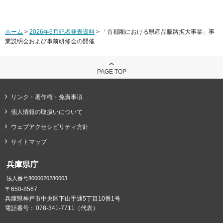
ホーム
>
2026年6月記者発表資料
> 「首都圏における県産品販路拡大事業」事
業説明会および事前研修会の開催
PAGE TOP
リンク・著作権・免責事項
個人情報の取扱いについて
ウェブアクセシビリティ方針
サイトマップ
兵庫県庁
法人番号8000020280003
〒650-8567
兵庫県神戸市中央区下山手通5丁目10番1号
電話番号：
078-341-7711（代表）