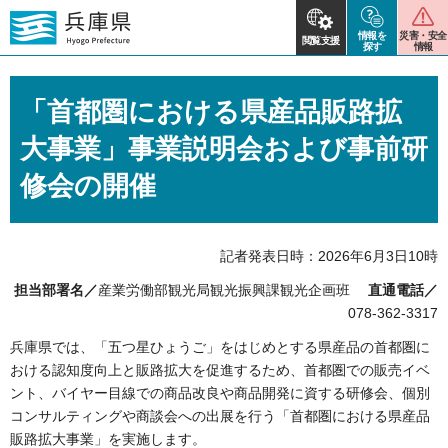
情報を
災害・安全
閲覧支援
探す
情報
「首都圏における県産品販路拡
大事業」事業説明会および事前研
修会の開催
記者発表日時：2026年6月3日10時
担当部署名／
産業労働部観光局観光振興課観光企画班
直通電話／
078-362-3317
兵庫県では、「五つ星ひょうご」をはじめとする県産品の首都圏に
おける認知度向上と販路拡大を促進するため、首都圏での販売イベ
ント、バイヤー目線での商品改良や商品開発に資する研修会、個別
コンサルティングや商談会への出展を行う「首都圏における県産品
販路拡大事業」を実施します。