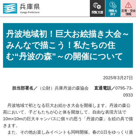
情報を
災害・安全
閲覧支援
探す
情報
丹波地域初！巨大お絵描き大会～
みんなで描こう！私たちの住
む“丹波の森”～の開催について
2025年3月27日
担当部署名／
（公財）兵庫丹波の森協会
直通電話／
0795-73-
0933
丹波地域で初となる巨大お絵かき大会を開催します。丹波の森公
苑において、子どもたちが心と体を開放して、自由な表現方法で
10m×10mの巨大キャンパスに個々の思う「丹波の森」を絵の具で描
きます。
また、その他お楽しみイベントも同時開催。春の1日をゆっくり過