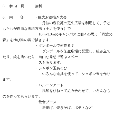
5. 参 加 費 無料
6. 内 容 ・巨大お絵描き大会
丹波の森公苑の芝生広場を利用して、子ど
もたちが自由な表現方法（手足を使う）で
10m×10mのキャンパスに個々の思う「丹波の
森」をゆび絵の具で描きます。
・ダンボールで何作る？
ダンボールを芝生広場に配置し、組み立て
たり、絵を描いたり、自由な発想で遊ぶスペー
スもあります。
・シャボン玉あそび
いろんな道具を使って、シャボン玉を作り
ます。
・バルーンアート
風船をひねって組み合わせて、いろんなも
のを作ってもらいます。
・飲食ブース
唐揚げ、焼きそば、ポテトなど