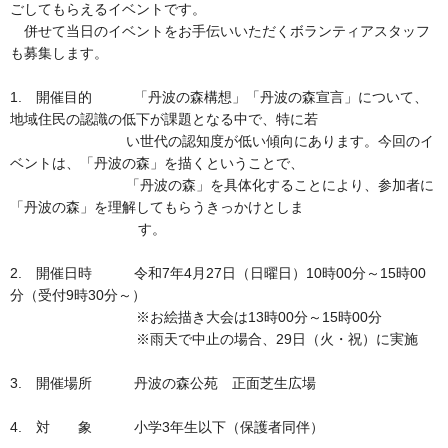
ごしてもらえるイベントです。
併せて当日のイベントをお手伝いいただくボランティアスタッフ
も募集します。
1. 開催目的 「丹波の森構想」「丹波の森宣言」について、
地域住民の認識の低下が課題となる中で、特に若
い世代の認知度が低い傾向にあります。今回のイ
ベントは、「丹波の森」を描くということで、
「丹波の森」を具体化することにより、参加者に
「丹波の森」を理解してもらうきっかけとしま
す。
2. 開催日時 令和7年4月27日（日曜日）10時00分～15時00
分（受付9時30分～）
※お絵描き大会は13時00分～15時00分
※雨天で中止の場合、29日（火・祝）に実施
3. 開催場所 丹波の森公苑 正面芝生広場
4. 対 象 小学3年生以下（保護者同伴）