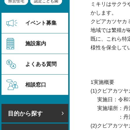
県営住宅
認定こども園
ミキリはサクラ
かします。
クビアカツヤカ
イベント募集
地域では繁殖が
既に、これら特
施設案内
様性を保全して
よくある質問
1実施概要
相談窓口
(1)クビアカツ
実施日：令和7年
実施場所：丹波
目的から探す
：丹波篠山
(2)クビアカツ