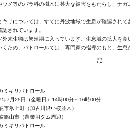
やウメ等のバラ科の樹木に甚大な被害をもたらし、ナガ
ミキリについては、すでに丹波地域で生息が確認されて
確認されています。
定外来生物は繁殖期に入っています。生息域の拡大を食
いくため、パトロールでは、専門家の指導のもと、生息
記
ヤカミキリパトロール
7月25日（金曜日）14時00分～16時00分
市氷上町（加古川沿い桜並木）
市（農業用ダム周辺）
ヤカミキリパトロール