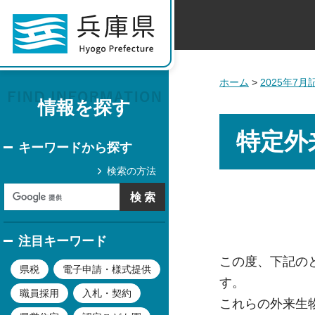
ホーム
>
2025年7
情報を探す
特定外
キーワードから探す
検索の方法
注目キーワード
この度、下記の
県税
電子申請・様式提供
す。
職員採用
入札・契約
これらの外来生