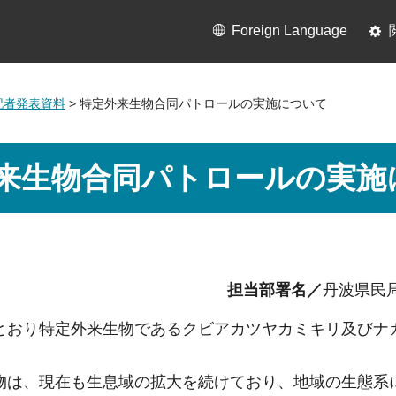
Foreign Language
月記者発表資料
> 特定外来生物合同パトロールの実施について
来生物合同パトロールの実施
担当部署名／
丹波県民
とおり特定外来生物であるクビアカツヤカミキリ及びナ
物は、現在も生息域の拡大を続けており、地域の生態系