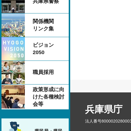
兵庫県警察
関係機関
リンク集
ビジョン
2050
職員採用
政策形成に向
けた各種検討
会等
兵庫県庁
法人番号800002028000