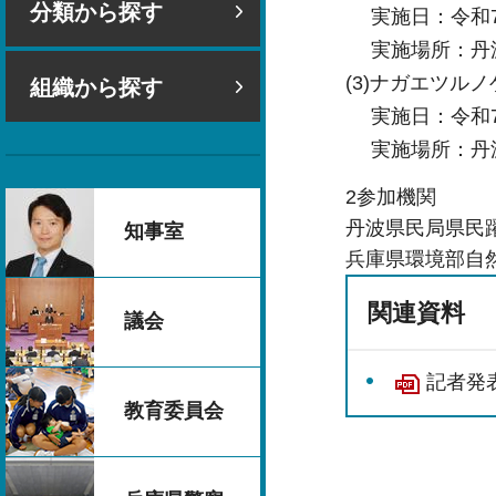
分類から探す
実施日：令和7年
実施場所：丹波
(3)ナガエツル
組織から探す
実施日：令和7年
実施場所：丹
2参加機関
丹波県民局県民
知事室
兵庫県環境部自
関連資料
議会
記者発表
教育委員会