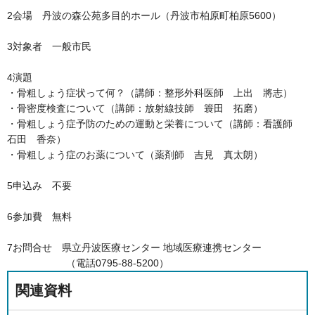
2会場 丹波の森公苑多目的ホール（丹波市柏原町柏原5600）
3対象者 一般市民
4演題
・骨粗しょう症状って何？（講師：整形外科医師 上出 將志）
・骨密度検査について（講師：放射線技師 簑田 拓磨）
・骨粗しょう症予防のための運動と栄養について（講師：看護師
石田 香奈）
・骨粗しょう症のお薬について（薬剤師 吉見 真太朗）
5申込み 不要
6参加費 無料
7お問合せ 県立丹波医療センター 地域医療連携センター
（電話0795-88-5200）
関連資料