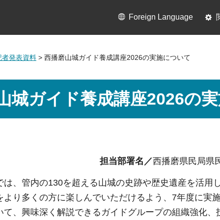
Foreign Language
月記者発表資料
> 西播磨山城ガイド養成講座2026の実施について
山城ガイド養成講座2026の
担当部署名／
西播磨県民局県
は、管内の130を超える山城の史跡や歴史遺産を活用
をより多くの方に楽しんでいただけるよう、7年度に実
いて、興味深く解説できるガイドグループの組織強化、