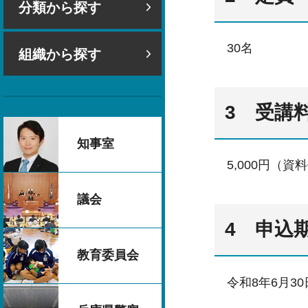
分類から探す
30名
組織から探す
3 受講
知事室
5,000円（資
議会
4 申込
教育委員会
令和8年6月30