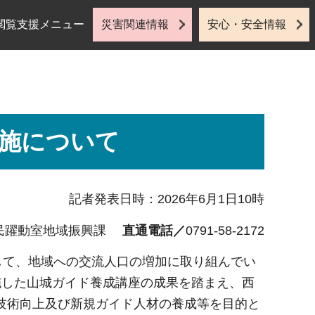
閲覧支援メニュー
災害関連情報
安心・安全情報
実施について
記者発表日時：2026年6月1日10時
民躍動室地域振興課
直通電話／
0791-58-2172
して、地域への交流人口の増加に取り組んでい
施した山城ガイド養成講座の成果を踏まえ、西
技術向上及び新規ガイド人材の養成等を目的と