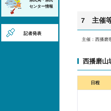
県民局・県民
センター情報
7 主催
記者発表
主催：西播磨県
西播磨山
日程