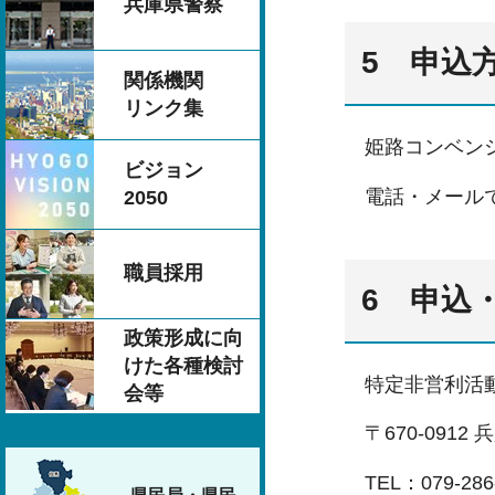
兵庫県警察
5 申込
関係機関
リンク集
姫路コンベンシ
ビジョン
電話・メールで
2050
職員採用
6 申込
政策形成に向
けた各種検討
特定非営利活動
会等
〒670-0912
TEL：079-286-8