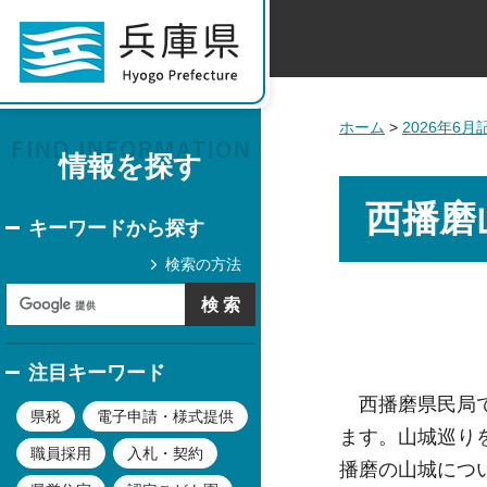
ホーム
>
2026年6
情報を探す
西播磨
キーワードから探す
検索の方法
注目キーワード
西播磨県民局で
県税
電子申請・様式提供
ます。山城巡り
職員採用
入札・契約
播磨の山城につ