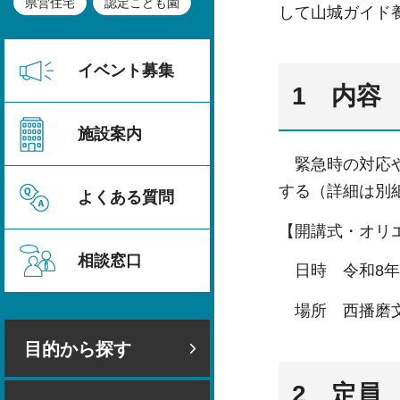
県営住宅
認定こども園
して山城ガイド
イベント募集
1 内容
施設案内
緊急時の対応や
する（詳細は別
よくある質問
【開講式・オリ
相談窓口
日時 令和8年7
場所 西播磨文化
目的から探す
2 定員