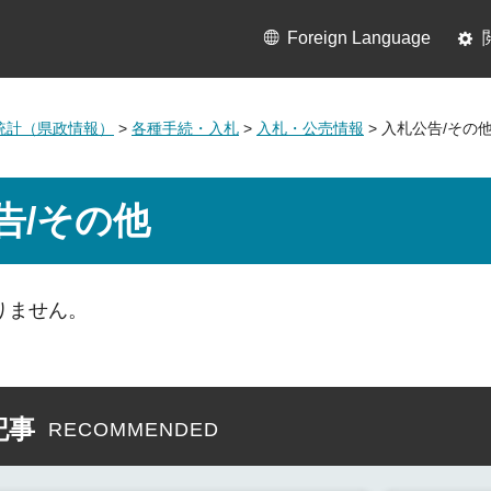
Foreign Language
統計（県政情報）
>
各種手続・入札
>
入札・公売情報
> 入札公告/その
告/その他
りません。
記事
RECOMMENDED