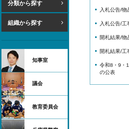
分類から探す
入札公告/物
組織から探す
入札公告/工
開札結果/物
開札結果/工
知事室
令和8・9・
の公表
議会
教育委員会