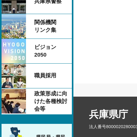
兵庫県警察
関係機関
リンク集
ビジョン
2050
職員採用
政策形成に向
けた各種検討
会等
兵庫県庁
法人番号800002028000