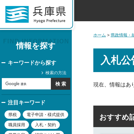
ホーム
>
県政情報・
情報を探す
入札公
キーワードから探す
検索の方法
現在、情報はあ
注目キーワード
県税
電子申請・様式提供
おすすめ
職員採用
入札・契約