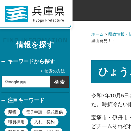
ホーム
>
県政情報・
里山発見！～
情報を探す
キーワードから探す
ひょう
検索の方法
令和7年10月
注目キーワード
た。時折冷たい
県税
電子申請・様式提供
宝塚市・伊丹市
職員採用
入札・契約
どチームそれぞ