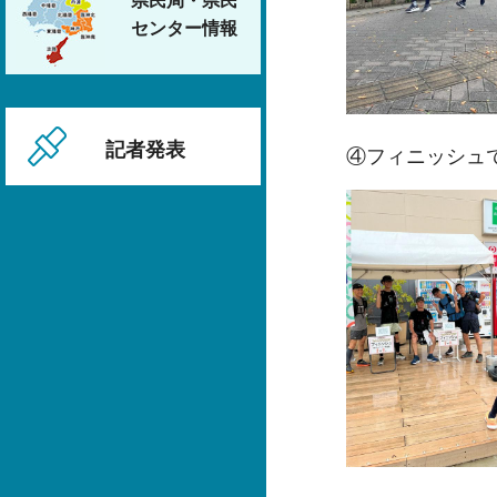
県民局・県民
センター情報
記者発表
④フィニッシュ