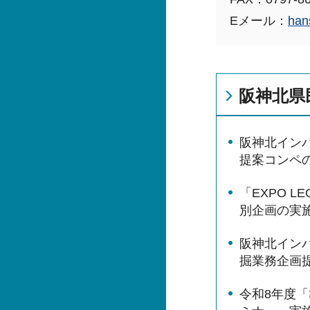
Eメール：
han
阪神北県
阪神北イン
提案コンペ
「EXPO L
別企画の実
阪神北イン
掘業務企画
令和8年度