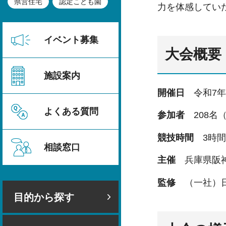
県営住宅
認定こども園
力を体感してい
イベント募集
大会概要
施設案内
開催日
令和7年
よくある質問
参加者
208名
競技時間
3時間
相談窓口
主催
兵庫県阪神
監修
（一社）日
目的から探す