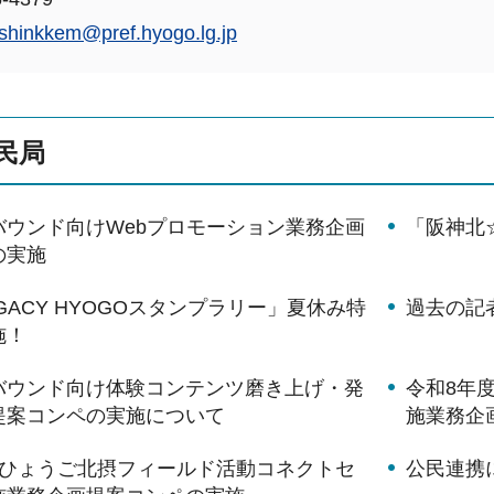
shinkkem@pref.hyogo.lg.jp
民局
バウンド向けWebプロモーション業務企画
「阪神北
の実施
EGACY HYOGOスタンプラリー」夏休み特
過去の記
施！
バウンド向け体験コンテンツ磨き上げ・発
令和8年
提案コンペの実施について
施業務企
「ひょうご北摂フィールド活動コネクトセ
公民連携