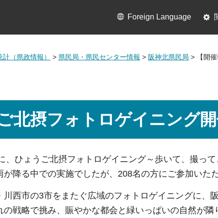
Foreign Language
統計（県政情報）
>
県民局・県民センター情報
>
阪神北県民局
> 【開
ご北摂フォトロゲイニング開
5日に、ひょうご北摂フォトロゲイニング～歩いて、撮っ
雨が降る中での実施でしたが、208名の方にご参加いた
・川西市の3市をまたぐ広域のフォトロゲイニングに、阪
れの戦略で挑み、賑やかな都会と緑いっぱいの自然が隣