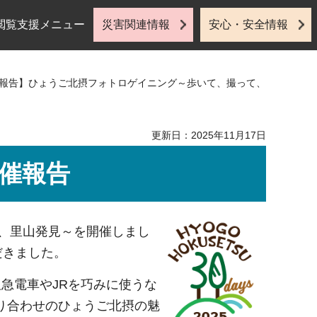
閲覧支援メニュー
災害関連情報
安心・安全情報
催報告】ひょうご北摂フォトロゲイニング～歩いて、撮って、
更新日：2025年11月17日
催報告
て、里山発見～を開催しまし
だきました。
急電車やJRを巧みに使うな
り合わせのひょうご北摂の魅