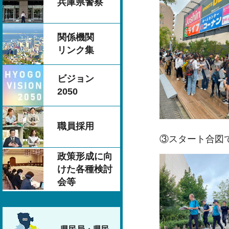
兵庫県警察
関係機関
リンク集
ビジョン
2050
職員採用
③スタート合図
政策形成に向
けた各種検討
会等