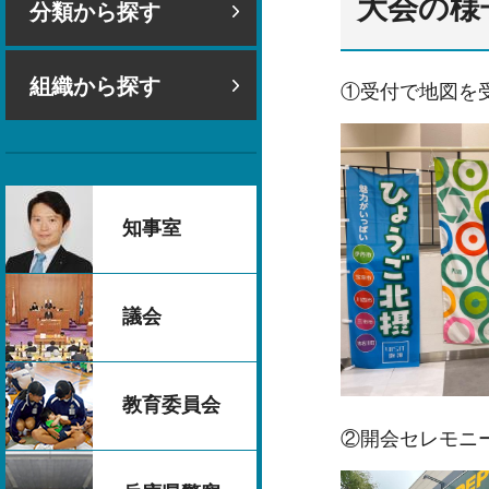
大会の様
分類から探す
組織から探す
①受付で地図を
知事室
議会
教育委員会
②開会セレモニ