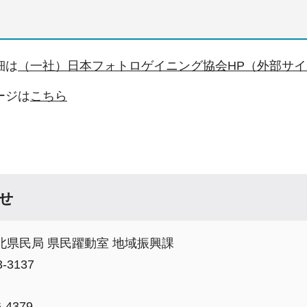
細は
（一社）日本フォトロゲイニング協会HP（外部サ
ージは
こちら
せ
北県民局 県民躍動室 地域振興課
-3137
-4379