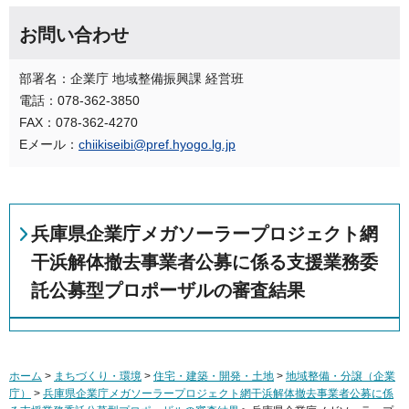
お問い合わせ
部署名：企業庁 地域整備振興課 経営班
電話：078-362-3850
FAX：078-362-4270
Eメール：
chiikiseibi@pref.hyogo.lg.jp
兵庫県企業庁メガソーラープロジェクト網
干浜解体撤去事業者公募に係る支援業務委
託公募型プロポーザルの審査結果
ホーム
>
まちづくり・環境
>
住宅・建築・開発・土地
>
地域整備・分譲（企業
庁）
>
兵庫県企業庁メガソーラープロジェクト網干浜解体撤去事業者公募に係