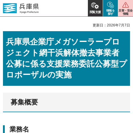
情報を
災害・安全
閲覧支援
探す
情報
更新日：2026年7月7日
兵庫県企業庁メガソーラープロ
ジェクト網干浜解体撤去事業者
公募に係る支援業務委託公募型プ
ロポーザルの実施
募集概要
業務名