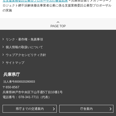
る支援業務委託公募型プロポーザルの審査結果
> 兵庫県企業庁メガソーラープ
ロジェクト網干浜解体撤去事業者公募に係る支援業務委託公募型プロポーザル
の実施
PAGE TOP
リンク・著作権・免責事項
個人情報の取扱いについて
ウェブアクセシビリティ方針
サイトマップ
兵庫県庁
法人番号8000020280003
〒650-8567
兵庫県神戸市中央区下山手通5丁目10番1号
電話番号：
078-341-7711（代表）
県庁までの交通案内
庁舎案内