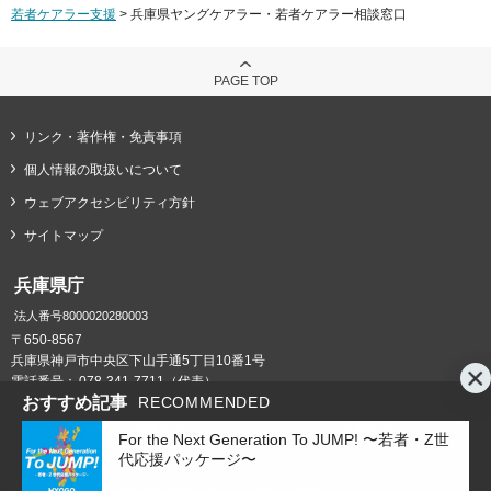
若者ケアラー支援
> 兵庫県ヤングケアラー・若者ケアラー相談窓口
PAGE TOP
リンク・著作権・免責事項
個人情報の取扱いについて
ウェブアクセシビリティ方針
サイトマップ
兵庫県庁
法人番号8000020280003
〒650-8567
兵庫県神戸市中央区下山手通5丁目10番1号
電話番号：
078-341-7711（代表）
おすすめ記事
RECOMMENDED
県庁までの交通案内
庁舎案内
For the Next Generation To JUMP! 〜若者・Z世
代応援パッケージ〜
Copyright © Hyogo Prefectural Government. All rights reserved.