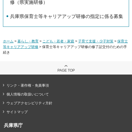
修（県実施研修）
兵庫県保育士等キャリアアップ研修の指定に係る募集
ホーム
>
暮らし・教育
>
こども・若者・家庭
>
子育て支援・少子対策
>
保育士
等キャリアアップ研修
> 保育士等キャリアアップ研修の修了証交付のための手
続き
PAGE TOP
リンク・著作権・免責事項
個人情報の取扱いについて
ウェブアクセシビリティ方針
サイトマップ
兵庫県庁