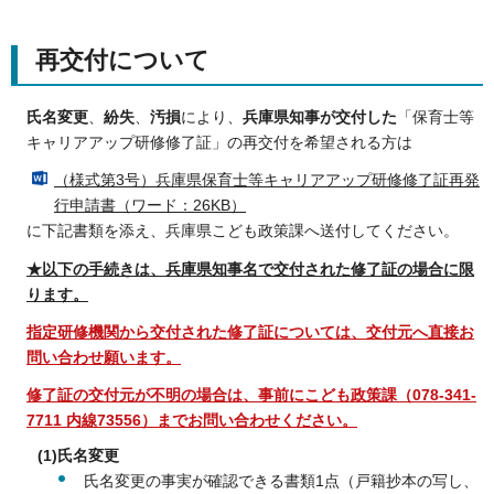
再交付について
氏名変更
、
紛失
、
汚損
により、
兵庫県知事が交付した
「保育士等
キャリアアップ研修修了証」の再交付を希望される方は
（様式第3号）兵庫県保育士等キャリアアップ研修修了証再発
行申請書（ワード：26KB）
に下記書類を添え、兵庫県こども政策課へ送付してください。
★以下の手続きは、兵庫県知事名で交付された修了証の場合に限
ります。
指定研修機関から交付された修了証については、
交付元へ直接お
問い合わせ願います。
修了証の交付元が不明の場合は、事前にこども政策課（078-341-
7711 内線73556）までお問い合わせください。
(1)氏名変更
氏名変更の事実が確認できる書類1点（戸籍抄本の写し、