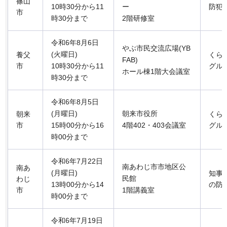
篠山
10時30分から11
ー
防犯
市
時30分まで
2階研修室
令和6年8月6日
やぶ市民交流広場(YB
(火曜日)
養父
くら
FAB)
市
10時30分から11
グル
ホール棟1階大会議室
時30分まで
令和6年8月5日
(月曜日)
朝来市役所
朝来
くら
市
15時00分から16
4階402・403会議室
グル
時00分まで
令和6年7月22日
南あわじ市市地区公
南あ
(月曜日)
知事
民館
わじ
13時00分から14
の防
市
1階講義室
時00分まで
令和6年7月19日