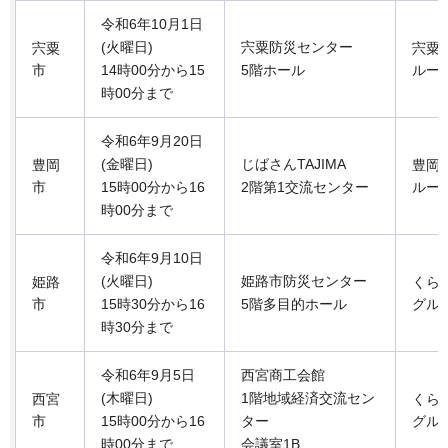
令和6年10月1日
(火曜日)
宍粟防災センター
宍粟
宍粟
市
14時00分から15
5階ホール
ルー
時00分まで
令和6年9月20日
(金曜日)
じばさんTAJIMA
豊岡
豊岡
市
15時00分から16
2階第1交流センター
ルー
時00分まで
令和6年9月10日
(火曜日)
姫路市防災センター
姫路
くら
市
15時30分から16
5階多目的ホール
グル
時30分まで
令和6年9月5日
西宮商工会館
(木曜日)
1階地域経済交流セン
西宮
くら
市
15時00分から16
ター
グル
時00分まで
会議室1B