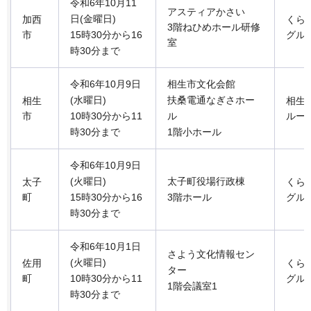
令和6年10月11
アスティアかさい
日(金曜日)
加西
くら
3階ねひめホール研修
市
15時30分から16
グル
室
時30分まで
令和6年10月9日
相生市文化会館
(水曜日)
扶桑電通なぎさホー
相生
相生
市
10時30分から11
ル
ルー
時30分まで
1階小ホール
令和6年10月9日
(火曜日)
太子町役場行政棟
太子
くら
町
15時30分から16
3階ホール
グル
時30分まで
令和6年10月1日
さよう文化情報セン
(火曜日)
佐用
くら
ター
町
10時30分から11
グル
1階会議室1
時30分まで