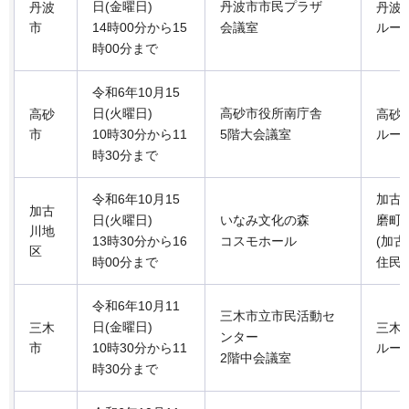
日(金曜日)
丹波市市民プラザ
丹波
丹波
市
14時00分から15
会議室
ルー
時00分まで
令和6年10月15
日(火曜日)
高砂市役所南庁舎
高砂
高砂
市
10時30分から11
5階大会議室
ルー
時30分まで
令和6年10月15
加古
加古
日(火曜日)
いなみ文化の森
磨町
川地
13時30分から16
コスモホール
(加
区
時00分まで
住民
令和6年10月11
三木市立市民活動セ
日(金曜日)
三木
三木
ンター
市
10時30分から11
ルー
2階中会議室
時30分まで