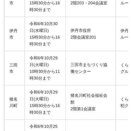
市
15時30分から16
2階203・204会議室
ルー
時30分まで
令和6年10月30
日(水曜日)
伊丹市役所
伊丹
伊丹
市
15時30分から16
2階会議室201
ルー
時30分まで
令和6年10月29
日(火曜日)
三田市まちづくり協
三田
くら
市
10時30分から11
働センター
グル
時30分まで
令和6年10月29
猪名川町社会福祉会
日(火曜日)
猪名
くら
館
川町
15時30分から16
犯グ
2階第1会議室
時30分まで
令和6年10月25