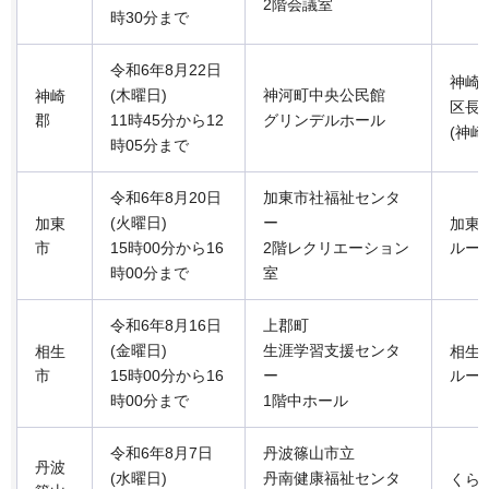
2階会議室
時30分まで
令和6年8月22日
神崎
(木曜日)
神河町中央公民館
神崎
区長
郡
11時45分から12
グリンデルホール
(神
時05分まで
令和6年8月20日
加東市社福祉センタ
(火曜日)
ー
加東
加東
市
15時00分から16
2階レクリエーション
ルー
時00分まで
室
令和6年8月16日
上郡町
(金曜日)
生涯学習支援センタ
相生
相生
市
15時00分から16
ー
ルー
時00分まで
1階中ホール
令和6年8月7日
丹波篠山市立
丹波
(水曜日)
丹南健康福祉センタ
くら