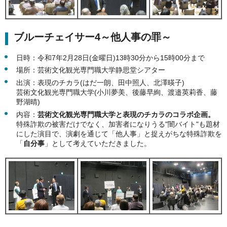
ブルーチェイサー4～他人事の罪～
日時：令和7年2月28日(金曜日)13時30分から15時00分まで
場所：芸術文化観光専門職大学静思堂シアター
出演：表現のチカラ(はだ一朗、田中照人、北澤暎子)
​​​芸術文化観光専門職大学(小川夢美、後藤早絢、渡邉英莉香、藤
野湖晴)
内容：
芸術文化観光専門職大学と表現のチカラのコラボ企画。
特殊詐欺の被害だけでなく、加害者になりうる"闇バイト"も題材
にした演目で、演劇を通じて「他人事」と捉えがちな特殊詐欺を
「
自分事
」として考えていただきました。