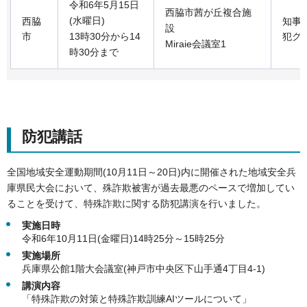
令和6年5月15日
西脇市茜が丘複合施
(水曜日)
西脇
知事
設
市
13時30分から14
犯グ
Miraie会議室1
時30分まで
防犯講話
全国地域安全運動期間(10月11日～20日)内に開催された地域安全兵
庫県民大会において、殊詐欺被害が過去最悪のペースで増加してい
ることを受けて、特殊詐欺に関する防犯講演を行いました。
実施日時
令和6年10月11日(金曜日)14時25分～15時25分
実施場所
兵庫県公館1階大会議室(神戸市中央区下山手通4丁目4-1)
講演内容
「特殊詐欺の対策と特殊詐欺訓練AIツールについて」