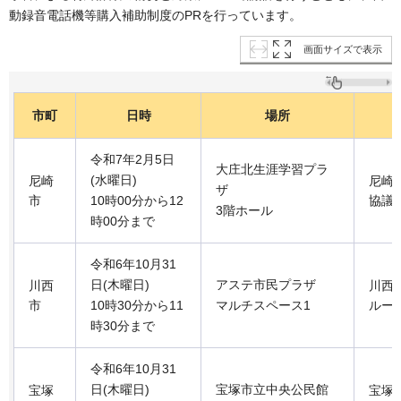
動録音電話機等購入補助制度のPRを行っています。
画面サイズで表示
市町
日時
場所
令和7年2月5日
大庄北生涯学習プラ
(水曜日)
尼崎
尼崎
ザ
市
10時00分から12
協議
3階ホール
時00分まで
令和6年10月31
日(木曜日)
アステ市民プラザ
川西
川西
市
10時30分から11
マルチスペース1
ルー
時30分まで
令和6年10月31
日(木曜日)
宝塚市立中央公民館
宝塚
宝塚