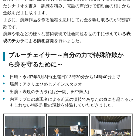
たシナリオを書き、訓練を積み、電話の声だけで初対面の相手から
金銭をだまし取ります。
まさに、演劇作品を作る過程を悪用してお金を騙し取るのが特殊詐
欺です。
演劇や歌などの様々な芸術表現で社会問題を世の中に伝えている
表
現のチカラ
による防犯啓発を行いました。
ブルーチェイサー～自分の力で特殊詐欺か
ら身を守るために～
日時：令和7年3月8日(土曜日)13時30分から14時40分まで
場所：アクリエひめじメインスタジオ
出演：表現のチカラ(はだ一朗、田中照人)
内容：プロの表現者による迫真の演技であなたの身にも起こるか
もしれない特殊詐欺の現状を体験していただきました。