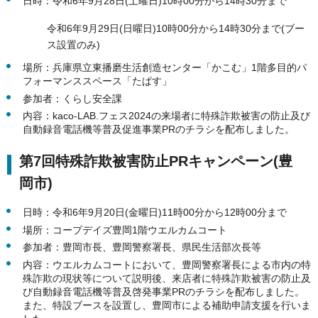
日時：令和6年9月28日(土曜日)10時00分から14時30分まで
令和6年9月29日(日曜日)10時00分から14時30分まで(ブー
ス設置のみ)
場所：兵庫県立東播磨生活創造センター「かこむ」1階多目的パ
フォーマンススペース「たぱす」
参加者：くらし安全課
内容：kaco-LAB.フェス2024の来場者に特殊詐欺被害の防止及び
自動録音電話機等普及促進事業PRのチラシを配布しました。
第7回特殊詐欺被害防止PRキャンペーン(豊
岡市)
日時：令和6年9月20日(金曜日)11時00分から12時00分まで
場所：コープデイズ豊岡1階ウエルカムコート
参加者：豊岡市長、豊岡警察署長、県民生活部次長等
内容：ウエルカムコートにおいて、豊岡警察署長による市内の特
殊詐欺の現状等について説明後、来店者に特殊詐欺被害の防止及
び自動録音電話機等普及啓発事業PRのチラシを配布しました。
また、特設ブースを設置し、豊岡市による補助申請支援を行いま