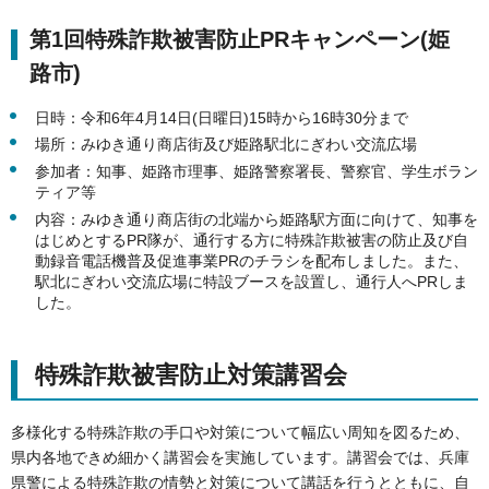
第1回特殊詐欺被害防止PRキャンペーン(姫
路市)
日時：令和6年4月14日(日曜日)15時から16時30分まで
場所：みゆき通り商店街及び姫路駅北にぎわい交流広場
参加者：知事、姫路市理事、姫路警察署長、警察官、学生ボラン
ティア等
内容：みゆき通り商店街の北端から姫路駅方面に向けて、知事を
はじめとするPR隊が、通行する方に特殊詐欺被害の防止及び自
動録音電話機普及促進事業PRのチラシを配布しました。また、
駅北にぎわい交流広場に特設ブースを設置し、通行人へPRしま
した。
特殊詐欺被害防止対策講習会
多様化する特殊詐欺の手口や対策について幅広い周知を図るため、
県内各地できめ細かく講習会を実施しています。講習会では、兵庫
県警による特殊詐欺の情勢と対策について講話を行うとともに、自