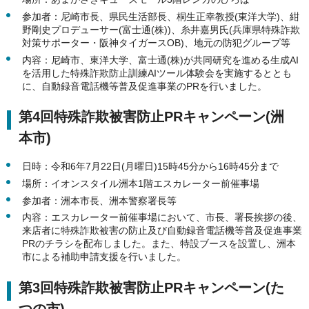
参加者：尼崎市長、県民生活部長、桐生正幸教授(東洋大学)、紺
野剛史プロデューサー(富士通(株))、糸井嘉男氏(兵庫県特殊詐欺
対策サポーター・阪神タイガースOB)、地元の防犯グループ等
内容：尼崎市、東洋大学、富士通(株)が共同研究を進める生成AI
を活用した特殊詐欺防止訓練AIツール体験会を実施するととも
に、自動録音電話機等普及促進事業のPRを行いました。
第4回特殊詐欺被害防止PRキャンペーン(洲
本市)
日時：令和6年7月22日(月曜日)15時45分から16時45分まで
場所：イオンスタイル洲本1階エスカレーター前催事場
参加者：洲本市長、洲本警察署長等
内容：エスカレーター前催事場において、市長、署長挨拶の後、
来店者に特殊詐欺被害の防止及び自動録音電話機等普及促進事業
PRのチラシを配布しました。また、特設ブースを設置し、洲本
市による補助申請支援を行いました。
第3回特殊詐欺被害防止PRキャンペーン(た