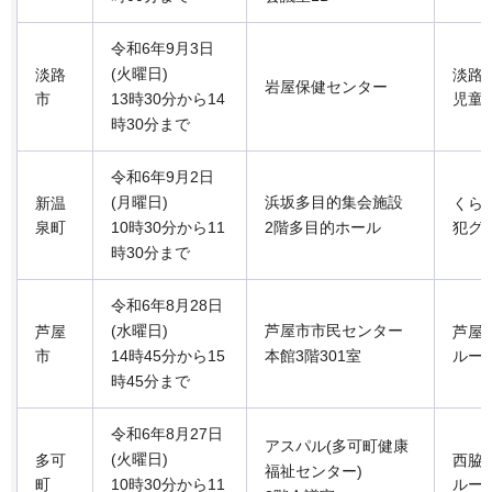
令和6年9月3日
(火曜日)
淡路
淡路
岩屋保健センター
市
13時30分から14
児童
時30分まで
令和6年9月2日
(月曜日)
浜坂多目的集会施設
新温
くら
泉町
10時30分から11
2階多目的ホール
犯グ
時30分まで
令和6年8月28日
(水曜日)
芦屋市市民センター
芦屋
芦屋
市
14時45分から15
本館3階301室
ルー
時45分まで
令和6年8月27日
アスパル(多可町健康
(火曜日)
多可
西脇
福祉センター)
町
10時30分から11
ルー