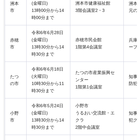
(金曜日)
洲本市健康福祉館
洲本
洲本
市
13時00分から14
3階会議室2・3
元の
時00分まで
令和6年6月28日
(金曜日)
赤穂市民会館
赤穂
兵庫
市
13時30分から14
1階第4会議室
ープ
時30分まで
令和6年6月18日
たつの市産業振興セ
(火曜日)
たつ
知事
ンター
の市
10時30分から11
防犯
1階第1会議室
時30分まで
令和6年5月24日
小野市
(金曜日)
うるおい交流館・エ
小野
知事
市
13時30分から14
クラ
犯グ
時30分まで
2階中会議室