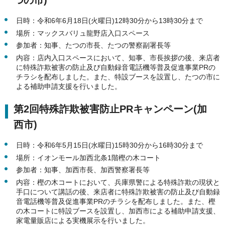
つの市)
日時：令和6年6月18日(火曜日)12時30分から13時30分まで
場所：マックスバリュ龍野店入口スペース
参加者：知事、たつの市長、たつの警察副署長等
内容：店内入口スペースにおいて、知事、市長挨拶の後、来店者
に特殊詐欺被害の防止及び自動録音電話機等普及促進事業PRの
チラシを配布しました。また、特設ブースを設置し、たつの市に
よる補助申請支援を行いました。
第2回特殊詐欺被害防止PRキャンペーン(加
西市)
日時：令和6年5月15日(水曜日)15時30分から16時30分まで
場所：イオンモール加西北条1階樫の木コート
参加者：知事、加西市長、加西警察署長等
内容：樫の木コートにおいて、兵庫県警による特殊詐欺の現状と
手口について講話の後、来店者に特殊詐欺被害の防止及び自動録
音電話機等普及促進事業PRのチラシを配布しました。また、樫
の木コートに特設ブースを設置し、加西市による補助申請支援、
家電量販店による実機展示を行いました。