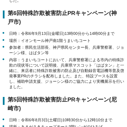
した。
第6回特殊詐欺被害防止PRキャンペーン(神
戸市)
日時：令和6年9月13日(金曜日)13時00分から14時00分まで
場所：イオンモール神戸南1階うまいちコート
参加者：県民生活部長、神戸県民センター長、兵庫警察署、ジョ
ーシン様、はばタン等
内容：うまいちコートにおいて、兵庫警察署による市内の特殊詐
欺の現状等について説明後、兵庫県マスコット「はばタン」と一
緒に、来店者に特殊詐欺被害の防止及び自動録音電話機等普及啓
発事業PRのチラシを配布しました。また、特設ブースを設置
し、補助申請支援、ジョーシン様のご協力により実機展示を行い
ました。
第5回特殊詐欺被害防止PRキャンペーン(尼
崎市)
日時：令和6年8月3日(土曜日)10時30分から12時10分まで
場所：あまがさきキューズモール3階レンガのひろば