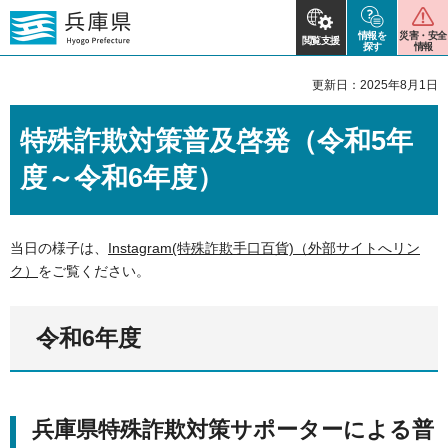
情報を
災害・安全
閲覧支援
探す
情報
更新日：2025年8月1日
特殊詐欺対策普及啓発（令和5年
度～令和6年度）
当日の様子は、
Instagram(特殊詐欺手口百貨)（外部サイトへリン
ク）
をご覧ください。
令和6年度
兵庫県特殊詐欺対策サポーターによる普