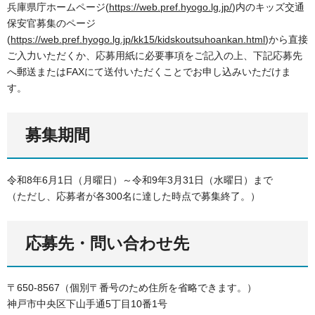
兵庫県庁ホームページ(
https://web.pref.hyogo.lg.jp/
)内のキッズ交通
保安官募集のページ
(
https://web.pref.hyogo.lg.jp/kk15/kidskoutsuhoankan.html
)から直接
ご入力いただくか、応募用紙に必要事項をご記入の上、下記応募先
へ郵送またはFAXにて送付いただくことでお申し込みいただけま
す。
募集期間
令和8年6月1日（月曜日）～令和9年3月31日（水曜日）まで
（ただし、応募者が各300名に達した時点で募集終了。）
応募先・問い合わせ先
〒650-8567（個別〒番号のため住所を省略できます。）
神戸市中央区下山手通5丁目10番1号