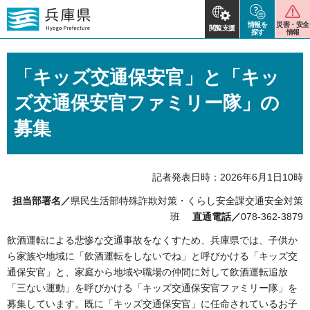
情報を
災害・安全
閲覧支援
探す
情報
「キッズ交通保安官」と「キッ
ズ交通保安官ファミリー隊」の
募集
記者発表日時：2026年6月1日10時
担当部署名／
県民生活部特殊詐欺対策・くらし安全課交通安全対策
班
直通電話／
078-362-3879
飲酒運転による悲惨な交通事故をなくすため、兵庫県では、子供か
ら家族や地域に「飲酒運転をしないでね」と呼びかける「キッズ交
通保安官」と、家庭から地域や職場の仲間に対して飲酒運転追放
「三ない運動」を呼びかける「キッズ交通保安官ファミリー隊」を
募集しています。既に「キッズ交通保安官」に任命されているお子